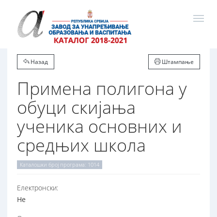
Назад
Штампање
Примена полигона у
обуци скијања
ученика основних и
средњих школа
Каталошки број програма: 1014
Електронски:
Не