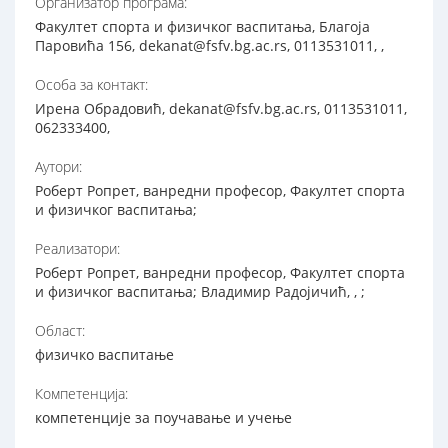
Организатор програма:
Факултет спорта и физичког васпитања, Благоја
Паровића 156, dekanat@fsfv.bg.ac.rs, 0113531011, ,
Особа за контакт:
Ирена Обрадовић, dekanat@fsfv.bg.ac.rs, 0113531011,
062333400,
Аутори:
Роберт Ропрет, ванредни професор, Факултет спорта
и физичког васпитања;
Реализатори:
Роберт Ропрет, ванредни професор, Факултет спорта
и физичког васпитања; Владимир Радојичић, , ;
Област:
физичко васпитање
Компетенција:
компетенције за поучавање и учење