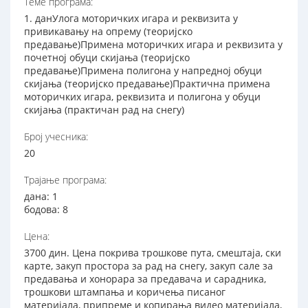
Теме програма:
1. данУлога моторичких игара и реквизита у
привикавању на опрему (теоријско
предавање)Примена моторичких игара и реквизита у
почетној обуци скијања (теоријско
предавање)Примена полигона у напредној обуци
скијања (теоријско предавање)Практична примена
моторичких игара, реквизита и полигона у обуци
скијања (практичан рад на снегу)
Број учесника:
20
Трајање програма:
дана: 1
бодова: 8
Цена:
3700 дин. Цена покрива трошкове пута, смештаја, ски
карте, закуп простора за рад на снегу, закуп сале за
предавања и хонорара за предавача и сарадника,
трошкови штампања и коричења писаног
материјала, припреме и копирања видео материјала,