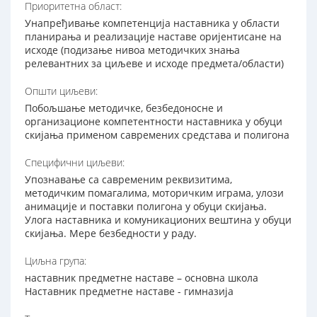
Приоритетна област:
Унапређивање компетенција наставника у области
планирања и реализације наставе оријентисане на
исходе (подизање нивоа методичких знања
релевантних за циљеве и исходе предмета/области)
Општи циљеви:
Побољшање методичке, безбедоносне и
организационе компетентности наставника у обуци
скијања применом савремених средстава и полигонa
Специфични циљеви:
Упознавање са савременим реквизитима,
методичким помагалима, моторичким играма, улози
анимације и поставки полигона у обуци скијања.
Улога наставника и комуникационих вештина у обуци
скијања. Мере безбедности у раду.
Циљна група:
наставник предметне наставе – основна школа
Наставник предметне наставе - гимназија