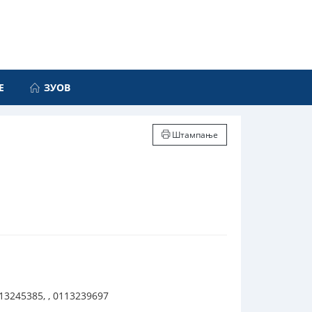
Е
ЗУОВ
Штампање
113245385, , 0113239697