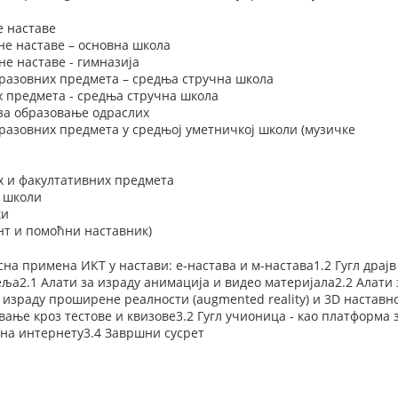
е наставе
не наставе – основна школа
е наставе - гимназија
разовних предмета – средња стручна школа
х предмета - средња стручна школа
 за образовање одраслих
разовних предмета у средњој уметничкој школи (музичке
х и факултативних предмета
у школи
ки
нт и помоћни наставник)
на примена ИКТ у настави: е-настава и м-настава1.2 Гугл драјв
еља2.1 Алати за израду анимација и видео материјала2.2 Алати
а израду проширене реалности (augmented reality) и 3D наставн
ње кроз тестове и квизове3.2 Гугл учионица - као платформа
 на интернету3.4 Завршни сусрет