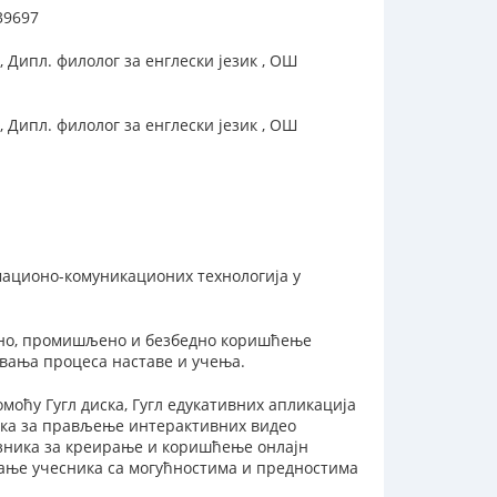
39697
 Дипл. филолог за енглески језик , ОШ
 Дипл. филолог за енглески језик , ОШ
ационо-комуникационих технологија у
сно, промишљено и безбедно коришћење
вања процеса наставе и учења.
моћу Гугл диска, Гугл едукативних апликација
ика за прављење интерактивних видео
азника за креирање и коришћење онлајн
вање учесника са могућностима и предностима