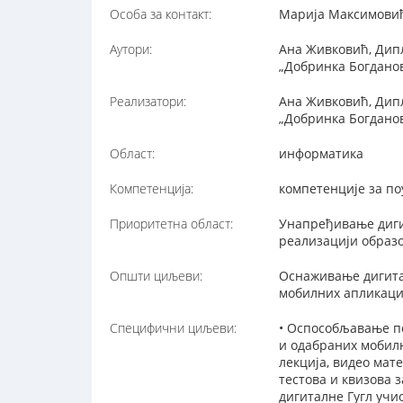
Особа за контакт:
Марија Максимовић,
Аутори:
Ана Живковић, Дипл
„Добринка Богдано
Реализатори:
Ана Живковић, Дипл
„Добринка Богдано
Област:
информатика
Компетенција:
компетенције за п
Приоритетна област:
Унапређивање диги
реализацији образ
Општи циљеви:
Оснаживање дигита
мобилних апликаци
Специфични циљеви:
• Оспособљавање по
и одабраних мобил
лекција, видео мат
тестова и квизова 
дигиталне Гугл учи