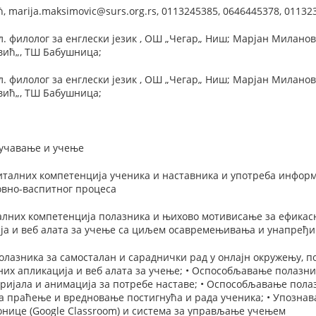
 marija.maksimovic@surs.org.rs, 0113245385, 0646445378, 01132
. филолог за енглески језик , ОШ „Чегар„ Ниш; Марјан Миланов,
вић„, ТШ Бабушница;
. филолог за енглески језик , ОШ „Чегар„ Ниш; Марјан Миланов,
вић„, ТШ Бабушница;
оучавање и учење
талних компетенција ученика и наставника и употреба информ
овно-васпитног процеса
лних компетенција полазника и њихово мотивисање за ефика
ја и веб алата за учење са циљем осавремењивања и унапређи
лазника за самосталан и сараднички рад у онлајн окружењу, по
них апликација и веб алата за учење; • Оспособљавање полазн
еријала и анимација за потребе наставе; • Оспособљавање пол
за праћење и вредновање постигнућа и рада ученика; • Упозна
онице (Google Classroom) и система за управљање учењем