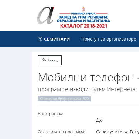
СЕМИНАРИ
Приступ за организаторе
Назад
Мобилни телефон 
програм се изводи путем Интернета
Каталошки број програма: 320
Електронски:
Да
Организатор програма:
Савез учитеља Репуб