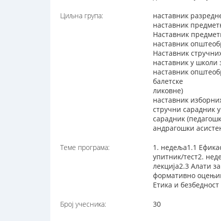
Циљна група:
наставник разредн
наставник предмет
Наставник предметн
наставник општеоб
Наставник стручни
наставник у школи
наставник општеоб
балетске
ликовне)
наставник изборни
стручни сарадник 
сарадник (педагош
андрагошки асисте
Теме програма:
1. недеља1.1 Ефикас
упитник/тест2. нед
лекција2.3 Алати з
формативно оцењива
Етика и безбедност
Број учесника:
30