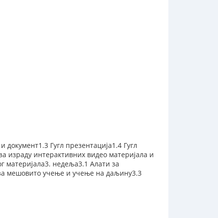
 и документ1.3 Гугл презентација1.4 Гугл
 за израду интерактивних видео материјала и
ог материјала3. недеља3.1 Алати за
 за мешовито учење и учење на даљину3.3