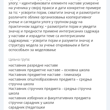
улогу; • идентификовати елементе наставе усмерене
на ученика у својој пракси и дати конкретне примере
за то; • усвојити појам, схватити значај и размотрити
различите облике организовања кооперативног
учење и сагледати улоге у групном раду на
практичном задатку; • размотрити појам и увидети
значај и предности примене интегрисаних садржаја
у настави и израдити теме са интегрисаним
садржајима; • усвојити појам и разумети значај и
структуру модела за учење откривањем и бити
оспособљен за моделовање
Циљна група:
наставник разредне наставе
наставник предметне наставе – основна школа
Наставник предметне наставе - гимназија
наставник општеобразовних предмета – средња
стручна школа
Наставник стручних предмета - средња стручна
школа
наставник изборних и факултативних предмета
стручни сарадник у школи
сарадник (педагошки