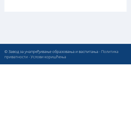
© Завод за унапређивање образовања и васпитања -
Политика
приватности
-
Услови коришћења