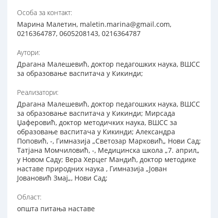
Особа за контакт:
Марина Малетин, maletin.marina@gmail.com,
0216364787, 0605208143, 0216364787
Аутори:
Драгана Малешевић, доктор педагошких наука, ВШСС
за образовање васпитача у Кикинди;
Реализатори:
Драгана Малешевић, доктор педагошких наука, ВШСС
за образовање васпитача у Кикинди; Мирсада
Џаферовић, доктор методичких наука, ВШСС за
образовање васпитача у Кикинди; Александра
Поповић, -, Гимназија „Светозар Марковић„ Нови Сад;
Татјана Момчиловић, -, Медицинска школа „7. април„
у Новом Саду; Вера Херцег Мандић, доктор методике
наставе природних наука , Гимназија „Јован
Јовановић Змај„, Нови Сад;
Област:
општа питања наставе