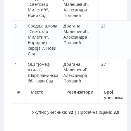
"Светозар
Малешевић,
Милетић",
Александра
Нови Сад
Поповић
3
Средња школа
Драгана
21
"Светозар
Малешевић,
Милетић",
Александра
Народних
Поповић
хероја 7, Нови
Сад
4
ОШ "Јожеф
Драгана
27
Атила",
Малешевић,
Шарпланинска
Александра
бб, Нови Сад
Поповић
#
Место
Реализатори
Број
учесника
Укупно учесника:
82
| Просечна оцена:
3.9