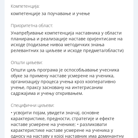
Компетенција:
компетенције за поучавање и учење
Приоритетна област:
Унапређивање компетенција наставника у области
планирања и реализације наставе оријентисане на
исходе (подизање нивоа методичких знања
релевантних за циљеве и исходе предмета/области)
Општи циљеви:
Општи циљ програма је оспособљавање учесника
обуке за примену наставе усмерене на ученика,
организацију процеса учења кроз кооперативно
учење, праксу засновану на интегрисаним
садржајима и учењу откривањем.
Специфични циљеви:
• усвојити појам, увидети значај, основне
карактеристике, предности, стратегије и ефекте
наставе усмерене на ученике; • разликовати
карактеристике наставе усмерене на ученика у
односу на наставу у којој наставник има доминантну