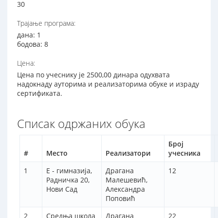
30
Трајање програма:
дана: 1
бодова: 8
Цена:
Цена по учеснику је 2500,00 динара одухвата
надокнаду ауторима и реализаторима обуке и израду
сертификата.
Списак одржаних обука
Број
#
Место
Реализатори
учесника
1
Е - гимназија,
Драгана
12
Радничка 20,
Малешевић,
Нови Сад
Александра
Поповић
2
Средња школа
Драгана
22