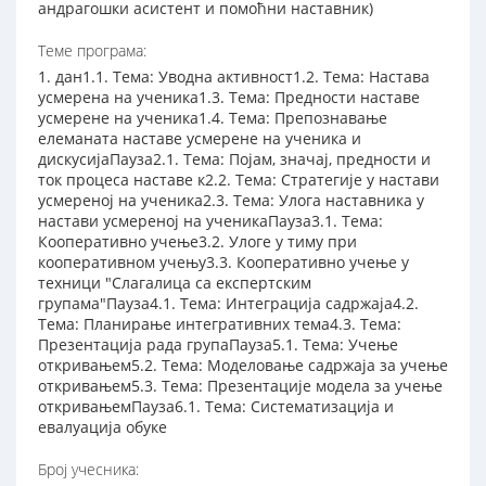
андрагошки асистент и помоћни наставник)
Теме програма:
1. дан1.1. Тема: Уводна активност1.2. Тема: Настава
усмерена на ученика1.3. Тема: Предности наставе
усмерене на ученика1.4. Тема: Препознавање
елеманата наставе усмерене на ученика и
дискусијаПауза2.1. Тема: Појам, значај, предности и
ток процеса наставе к2.2. Тема: Стратегије у настави
усмереној на ученика2.3. Тема: Улога наставника у
настави усмереној на ученикаПауза3.1. Тема:
Кооперативно учење3.2. Улоге у тиму при
кооперативном учењу3.3. Кооперативно учење у
техници "Слагалица са експертским
групама"Пауза4.1. Тема: Интеграција садржаја4.2.
Тема: Планирање интегративних тема4.3. Тема:
Презентација рада групаПауза5.1. Тема: Учење
откривањем5.2. Тема: Моделовање садржаја за учење
откривањем5.3. Тема: Презентације модела за учење
откривањемПауза6.1. Тема: Систематизација и
евалуација обуке
Број учесника: