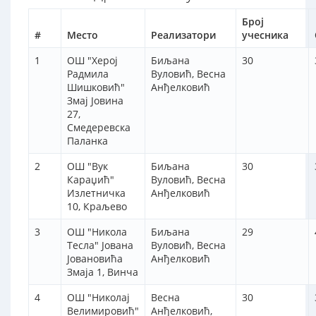
Број
#
Место
Реализатори
учесника
1
ОШ "Херој
Биљана
30
Радмила
Вуловић, Весна
Шишковић"
Анђелковић
Змај Јовина
27,
Смедеревска
Паланка
2
ОШ "Вук
Биљана
30
Караџић"
Вуловић, Весна
Излетничка
Анђелковић
10, Краљево
3
ОШ "Никола
Биљана
29
Тесла" Јована
Вуловић, Весна
Јовановића
Анђелковић
Змаја 1, Винча
4
ОШ "Николај
Весна
30
Велимировић"
Анђелковић,