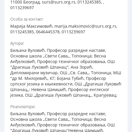
11000 Београд, surs@surs.org.rs, 0113245385, ,
0113239697
Особа за контакт:
Марија Максимовић, marija.maksimovic@surs.org.rs,
0113245385, 0646445378, 0113239697
Аутори:
Биљана Вуловић, Професор разредне наставе,
Основна школа „Свети Сава„, Топоница; Весна
Анђелковић, Професор техничког образовања, OШ
''Драгиша Луковић Шпанац''; Ана Зорић,
Дипломирани музичар, ОШ „Св. Сава„, Топоница, МШ
"др М. Милојевић„ КГ; Бојана Тубић, Професор
српског језика и књижевности, ОШ „Драгиша Луковић
Шпанац„; Невена Шимшић, Професор енглеског
језика, ОШ „Драгиша Луковић Шпанац„, Крагујевац;
Реализатори:
Биљана Вуловић, Професор разредне наставе,
Основна школа „Свети Сава„, Топоница; Весна
Анђелковић, Професор техничког образовања, OШ
''Драгиша Луковић Шпанац''Невена Шимшић,