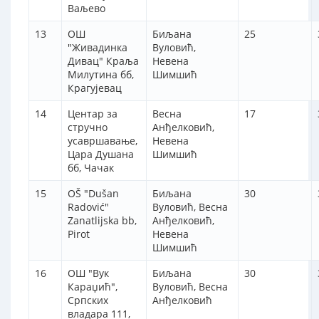
Ваљево
13
ОШ
Биљана
25
"Живадинка
Вуловић,
Дивац" Краља
Невена
Милутина бб,
Шимшић
Крагујевац
14
Центар за
Весна
17
стручно
Анђелковић,
усавршавање,
Невена
Цара Душана
Шимшић
бб, Чачак
15
OŠ "Dušan
Биљана
30
Radović"
Вуловић, Весна
Zanatlijska bb,
Анђелковић,
Pirot
Невена
Шимшић
16
ОШ "Вук
Биљана
30
Караџић",
Вуловић, Весна
Српских
Анђелковић
владара 111,