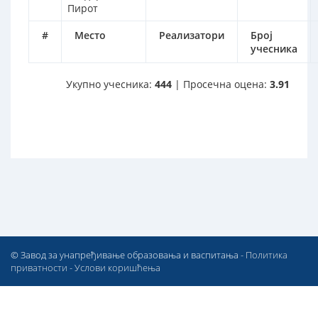
Пирот
#
Место
Реализатори
Број
учесника
Укупно учесника:
444
| Просечна оцена:
3.91
© Завод за унапређивање образовања и васпитања -
Политика
приватности
-
Услови коришћења