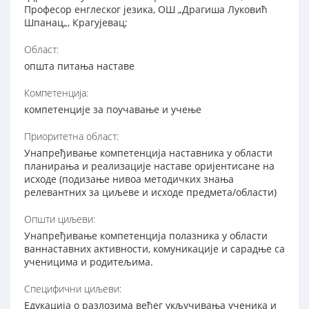
Професор енглеског језика, ОШ „Драгиша Луковић
Шпанац„, Крагујевац;
Област:
општа питања наставе
Компетенција:
компетенције за поучавање и учење
Приоритетна област:
Унапређивање компетенција наставника у области
планирања и реализације наставе оријентисане на
исходе (подизање нивоа методичких знања
релевантних за циљеве и исходе предмета/области)
Општи циљеви:
Унапређивање компетенција полазника у области
ваннаставних активности, комуникације и сарадње са
ученицима и родитељима.
Специфични циљеви:
Едукација о разлозима већег укључивања ученика и