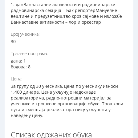
1. данВаннаставне активности и радионичарски
радНовинарска секција – Ђак репортерМануелне
вештине и предузетништво кроз сајмове и изложбе
Ваннаставне активности – Хор и оркестар
Број учесника:
30
Трајање програма:
дана: 1
бодова: 8
Цена:
За групу од 30 учесника, цена по учеснику износи
1.400 динара. Цена укључује надокнаде
реализаторима, радно-потрошни материјал за
учеснике и трошкове организације обуке. Трошкови
пута и смештаја реализатора нису укључени у
наведену цену.
Списак одржаних обука