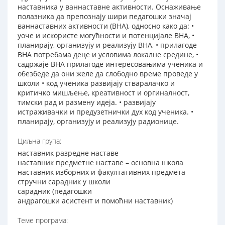
наставника у ваннаставне активности. Оснаживање
полазника да препознају шири педагошки значај
ваннаставних активности (ВНА), односно како да: •
уоче и искористе могућности и потенцијале ВНА, •
планирају, организују и реализују ВНА, • прилагоде
ВНА потребама деце и условима локалне средине, •
садржаје ВНА прилагоде интересовањима ученика и
обезбеде да они желе да слободно време проведе у
школи • код ученика развијају стваралачко и
критичко мишљење, креативност и оргиналност,
тимски рад и размену идеја. • развијају
истраживачки и предузетнички дух код ученика. •
планирају, организују и реализују радионице.
Циљна група:
наставник разредне наставе
наставник предметне наставе – основна школа
наставник изборних и факултативних предмета
стручни сарадник у школи
сарадник (педагошки
андрагошки асистент и помоћни наставник)
Теме програма: