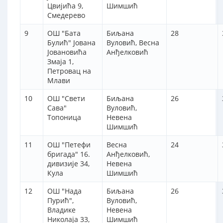
Цвијића 9,
Шимшић
Смедерево
9
ОШ "Бата
Биљана
28
Булић" Јована
Вуловић, Весна
Јовановића
Анђелковић
Змаја 1,
Петровац на
Млави
10
ОШ "Свети
Биљана
26
Сава"
Вуловић,
Топоница
Невена
Шимшић
11
ОШ "Петефи
Весна
24
бригада" 16.
Анђелковић,
дивизије 34,
Невена
Кула
Шимшић
12
ОШ "Нада
Биљана
26
Пурић",
Вуловић,
Владике
Невена
Николаја 33,
Шимшић