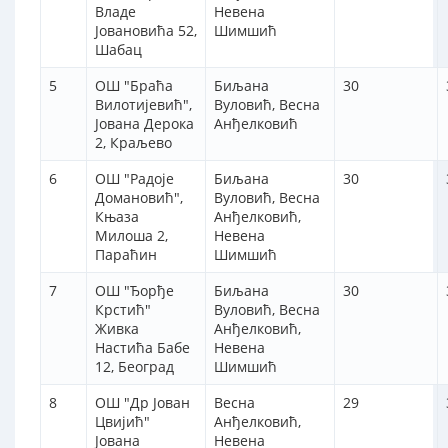
Владе
Невена
Јовановића 52,
Шимшић
Шабац
5
ОШ "Браћа
Биљана
30
Вилотијевић",
Вуловић, Весна
Јована Дерока
Анђелковић
2, Краљево
6
ОШ "Радоје
Биљана
30
Домановић",
Вуловић, Весна
Књаза
Анђелковић,
Милоша 2,
Невена
Параћин
Шимшић
7
ОШ "Ђорђе
Биљана
30
Крстић"
Вуловић, Весна
Живка
Анђелковић,
Настића Бабе
Невена
12, Београд
Шимшић
8
ОШ "Др Јован
Весна
29
Цвијић"
Анђелковић,
Јована
Невена