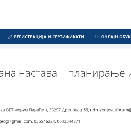
РЕГИСТРАЦИЈА И СЕРТИФИКАТИ
ОНЛАЈН ОБУК
ана настава – планирање
а ВЕТ Форум Параћин, 35257 Дреновац бб, udruzenjevetforum@g
ageog@gmail.com, 035546224, 0643344771,