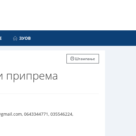
Е
ЗУОВ
Штампање
 и припрема
mail.com, 0643344771, 035546224,