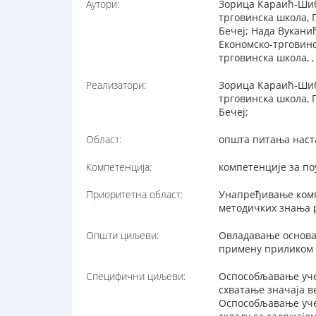
Аутори:
Зорица Караић-Шиба
трговинска школа, 
Бечеј; Нада Вукани
Економско-трговинск
трговинска школа, ,
Реализатори:
Зорица Караић-Шиба
трговинска школа, 
Бечеј;
Област:
општа питања наст
Компетенција:
компетенције за п
Приоритетна област:
Унапређивање комп
методичких знања 
Општи циљеви:
Овладавање основа
примену приликом 
Специфични циљеви:
Оспособљавање уче
схватање значаја в
Оспособљавање уче