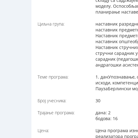
складу са садржај
моделу. Оспособљав
планирање наставе 
Циљна група:
наставник разредн
наставник предмет
Наставник предметн
наставник општеоб
Наставник стручни
стручни сарадник 
сарадник (педагош
андрагошки асисте
Теме програма:
1. данУпознавање, 
исходи, компетенц
ПаузаБерлински мод
Број учесника:
30
Трајање програма:
дана: 2
бодова: 16
Цена:
Цена програма изно
реализатора програ