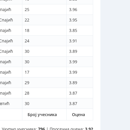
пајић
25
3.96
 Спајић
22
3.95
пајић
18
3.85
 Спајић
24
3.91
 Спајић
30
3.89
пајић
30
3.99
пајић
17
3.99
пајић
29
3.89
пајић
28
3.87
евтић
30
3.87
Број учесника
Оцена
Укупно учесника:
796
| Просечна оцена:
3.92