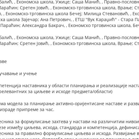
лић, , Економска школа, Ужице; Саша Манић, , Правно-пословна
Параћин; Сретен Јовић, , Економско-трговинска школа, Врање; Ст
ћ, , Економско-трговинска школа Бечеј; Милица Стевановић, , Е
а школа Зајечар; Ана Петрович, , ЕТШ ''Вук Караџић'' - Стара П
 Параћин; Александра Бакрач, , Економско трговинска школа, Бе
лић, , Економска школа, Ужице; Саша Манић, , Правно-пословна
Параћин; Сретен Јовић, , Економско-трговинска школа, Врање; Ст
аве
оучавање и учење
етенција наставника у области планирања и реализације наста
релевантних за циљеве и исходе предмета/области)
ма модела за планирање активно-оријентисане наставе и разв
израде припреме за час.
сника за формулисање захтева у настави на различитим нивои
езе између циљева, исхода, стандарда и компетенција, дефинис
сника за правилно формулисање циљева и исхода. Развијање ве