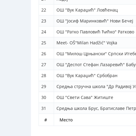
22
ОШ "Вук Караџић" Ловћенац
23
ОШ "Јосиф Маринковић" Нови Бечеј
24
ОШ "Ратко Павловић Ћићко" Ратково
25
Meet- OŠ"Milan Hadžić" Vojka
26
ОШ "Милош Црњански" Српски Итебе
27
ОШ "Деспот Стефан Лазаревић" Баб
28
ОШ "Вук Караџић" Србобран
29
Средња стручна школа "Др Радивој У
30
ОШ "Свети Сава" Житиште
31
Средња школа Брус, Братиславе Пет
#
Место