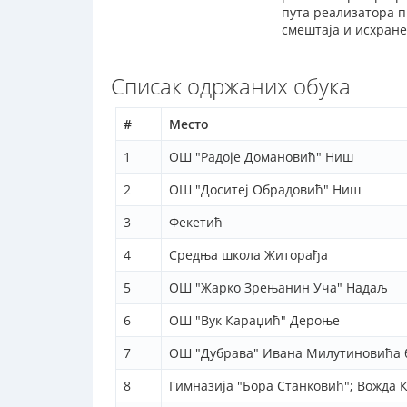
пута реализатора п
смештаја и исхране
Списак одржаних обука
#
Место
1
ОШ "Радоје Домановић" Ниш
2
ОШ "Доситеј Обрадовић" Ниш
3
Фекетић
4
Средња школа Житорађа
5
ОШ "Жарко Зрењанин Уча" Надаљ
6
ОШ "Вук Караџић" Дероње
7
ОШ "Дубрава" Ивана Милутиновића 
8
Гимназија "Бора Станковић"; Вожда