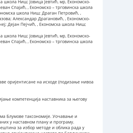
 школа Ниш; Јовица Јевтић, мр, Економско-
еван Спајић, , Економско – трговинска школа
кономска школа Ниш; Драган Петровић, ,
азова; Александар Драгановић, , Економско-
чеј; Дејан Пејчић, , Економска школа Ниш;
 школа Ниш; Јовица Јевтић, мр, Економско-
еван Спајић, , Економско – трговинска школа
ве оријентисане на исходе (подизање нивоа
ијање компетенција наставника за његову
ма Блумове таксономије. Уочавање и
аних у наставном плану и програму.
штина за избор методе и облика рада у