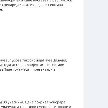
тивно-оријентисане наставе по Берлинском
е сценарија часа. Развијање вештина за
е.
еПаузаБлумова таксономијаПаузаЦиљеви,
метода активно-оријентисане наставе
заПлан тока часа – презентација
од 30 учесника. Цена покрива хонораре
у урачунати трошкови смештаја, исхране и