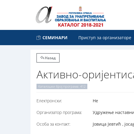
СЕМИНАРИ
Приступ за организаторе
Назад
Активно-оријентис
Каталошки број програма: 412
Електронски:
Не
Организатор програма:
Удружење наставник
Особа за контакт:
Јовица Јевтић , joc