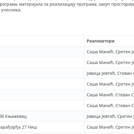
рограма, материјала за реализацију програма, закуп просторије
 учесника.
Реализатори
Саша Манић, Сретен Ј
Саша Манић, Сретен Ј
Јовица Јевтић, Стеван
Саша Манић, Сретен Ј
Саша Манић, Стеван С
Саша Манић, Стеван С
бб Књажевац
Јовица Јевтић, Сретен
 Карађорђа 27 Ниш
Саша Манић, Сретен Ј