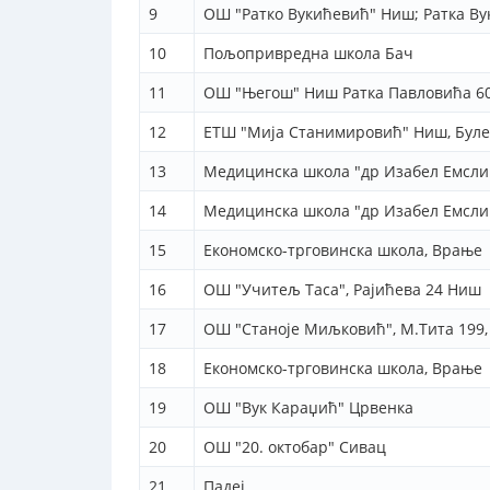
9
ОШ "Ратко Вукићевић" Ниш; Ратка В
10
Пољопривредна школа Бач
11
ОШ "Његош" Ниш Ратка Павловића 6
12
ЕТШ "Мија Станимировић" Ниш, Буле
13
Медицинска школа "др Изабел Емсли 
14
Медицинска школа "др Изабел Емсли 
15
Економско-трговинска школа, Врање
16
ОШ "Учитељ Таса", Рајићева 24 Ниш
17
ОШ "Станоје Миљковић", М.Тита 199,
18
Економско-трговинска школа, Врање
19
ОШ "Вук Караџић" Црвенка
20
OШ "20. октобар" Сивац
21
Падеј