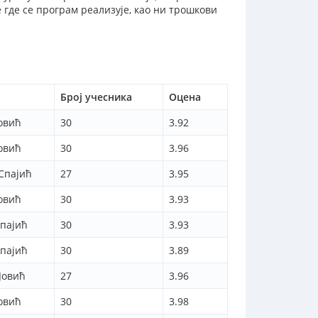
 где се програм реализује, као ни трошкови
Број учесника
Оцена
овић
30
3.92
овић
30
3.96
 Спајић
27
3.95
овић
30
3.93
пајић
30
3.93
пајић
30
3.89
 Јовић
27
3.96
овић
30
3.98