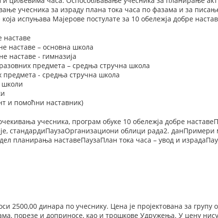
ем и циљевима часа. Оспособљавање учесника за планирање ак
ање учесника за израду плана тока часа по фазама и за писањ
која испуњава Мајерове постулате за 10 обележја добре настав
е наставе
не наставе – основна школа
е наставе - гимназија
разовних предмета – средња стручна школа
х предмета - средња стручна школа
у школи
ки
нт и помоћни наставник)
очекивања учесника, програм обуке 10 обележја добре настав
ије, стандардиПаузаОрганизациони облици рада2. данПримери 
ел планирања наставеПаузаПлан тока часа – увод и израдаПау
си 2500,00 динара по учеснику. Цена је пројектована за групу 
ма, порезе и доприносе, као и трошкове Удружења. У цену нис