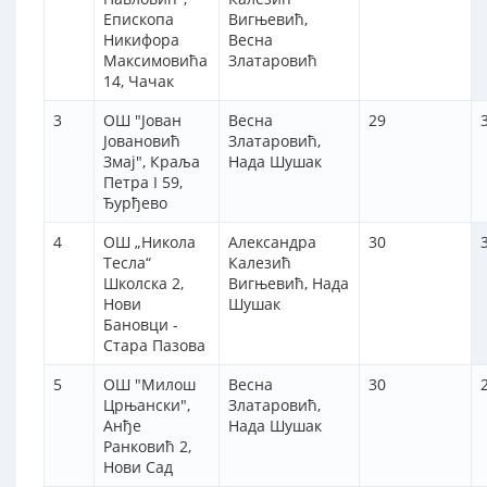
Епископа
Вигњевић,
Никифора
Весна
Максимовића
Златаровић
14, Чачак
3
ОШ "Јован
Весна
29
Јовановић
Златаровић,
Змај", Краља
Нада Шушак
Петра I 59,
Ђурђево
4
ОШ „Никола
Александра
30
Тесла“
Калезић
Школска 2,
Вигњевић, Нада
Нови
Шушак
Бановци -
Стара Пазова
5
ОШ "Милош
Весна
30
Црњански",
Златаровић,
Анђе
Нада Шушак
Ранковић 2,
Нови Сад