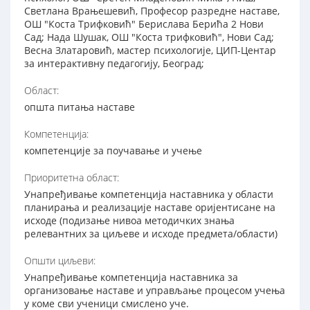
Светлана Врањешевић, Професор разредне наставе,
ОШ "Коста Трифковић" Берислава Берића 2 Нови
Сад; Нада Шушак, ОШ "Коста трифковић", Нови Сад;
Весна Златаровић, мастер психологије, ЦИП-Центар
за интерактивну педагогију, Београд;
Област:
општа питања наставе
Компетенција:
компетенције за поучавање и учење
Приоритетна област:
Унапређивање компетенција наставника у области
планирања и реализације наставе оријентисане на
исходе (подизање нивоа методичких знања
релевантних за циљеве и исходе предмета/области)
Општи циљеви:
Унапређивање компетенција наставника за
организовање наставе и управљање процесом учења
у коме сви ученици смислено уче.