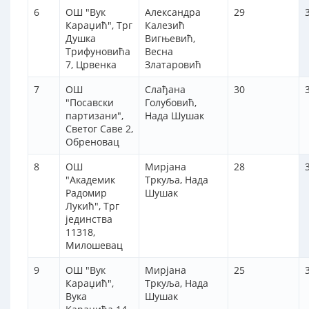
6
ОШ "Вук
Александра
29
Караџић", Трг
Калезић
Душка
Вигњевић,
Трифуновића
Весна
7, Црвенка
Златаровић
7
ОШ
Слађана
30
"Посавски
Голубовић,
партизани",
Нада Шушак
Светог Саве 2,
Обреновац
8
ОШ
Мирјана
28
"Академик
Тркуља, Нада
Радомир
Шушак
Лукић", Трг
јединства
11318,
Милошевац
9
ОШ "Вук
Мирјана
25
Караџић",
Тркуља, Нада
Вука
Шушак