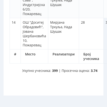
Сава",
Тркуља, Нада
Индустријска
Шушак
6/20,
Пожаревац
14
ОШ "Доситеј
Мирјана
28
Обрадовић",
Тркуља, Нада
Јована
Шушак
Шербановића
10,
Пожаревац
#
Место
Реализатори
Број
учесника
Укупно учесника:
399
| Просечна оцена:
3.74