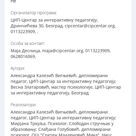
Не
Организатор програма:
ЦИП-Центар за интерактивну педагогију,
Дринчићева 30, Београд, cipcentar@cipcentar.org,
0113223909, ,
Особа за контакт:
Маја Десница, maja@cipcentar.org, 0113223909,
0628016069,
Аутори:
Александра Калезић Вигњевић, дипломирани
педагог, ЦИП-Центар за интерактивну педагогију;
Весна Златаровић, мастер психологије, ЦИП-Центар
за интерактивну педагогију, Београд;
Реализатори:
Александра Калезић Вигњевић, дипломирани
педагог, ЦИП-Центар за интерактивну педагогију;
Мирјана Тркуља, Психолог, Слободан стручњак у
образовању; Слађана Голубовић, дипломирани
психолог, ОШ "Сретен Младеновић Мика", Ниш;