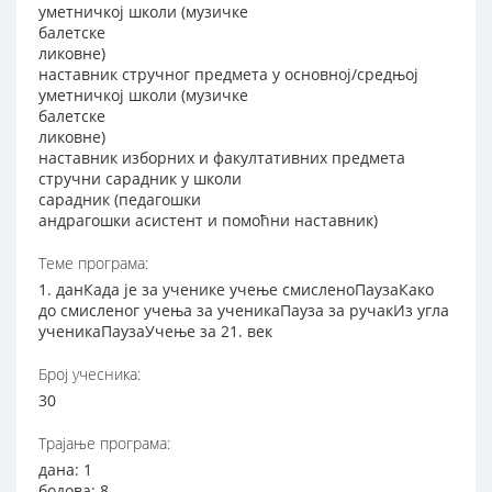
уметничкој школи (музичке
балетске
ликовне)
наставник стручног предмета у основној/средњој
уметничкој школи (музичке
балетске
ликовне)
наставник изборних и факултативних предмета
стручни сарадник у школи
сарадник (педагошки
андрагошки асистент и помоћни наставник)
Теме програма:
1. данКада је за ученике учење смисленоПаузаКако
до смисленог учења за ученикаПауза за ручакИз угла
ученикаПаузаУчење за 21. век
Број учесника:
30
Трајање програма:
дана: 1
бодова: 8