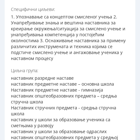
Специфични циљеви:
1. Упознавање са концептом смисленог учења 2.
Унапређивање знања и вештина наставника за
креирање окружења/ситуација за смислено учење и
унапређивања компетенција у постојећим
околностима 3. Оснаживање наставника за примену
различитих инструмената и техника којима се
подстиче смислено учење и ангажовање ученика у
наставном процесу
Циљна група:
наставник разредне наставе
наставник предметне наставе – основна школа
Наставник предметне наставе - гимназија
наставник општеобразовних предмета – средња
стручна школа
Наставник стручних предмета - средња стручна
школа
наставник у школи за образовање ученика са
сметњама у развоју
наставник у школи за образовање одраслих
наставник општеобразовних предмета у средњој