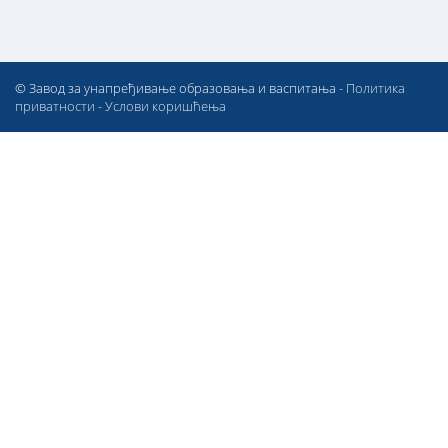
© Завод за унапређивање образовања и васпитања -
Политика
приватности
-
Услови коришћења