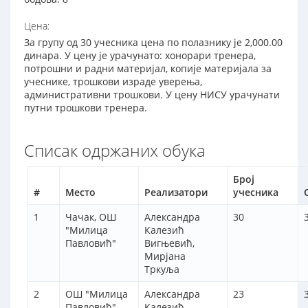
Цена:
За групу од 30 учесника цена по полазнику је 2,000.00
динара. У цену је урачунато: хонорари тренера,
потрошни и радни материјал, копије материјала за
учеснике, трошкови израде уверења,
административни трошкови. У цену НИСУ урачунати
путни трошкови тренера.
Списак одржаних обука
Број
#
Место
Реализатори
учесника
1
Чачак, ОШ
Александра
30
"Милица
Калезић
Павловић"
Вигњевић,
Мирјана
Тркуља
2
ОШ "Милица
Александра
23
Павловић",
Калезић