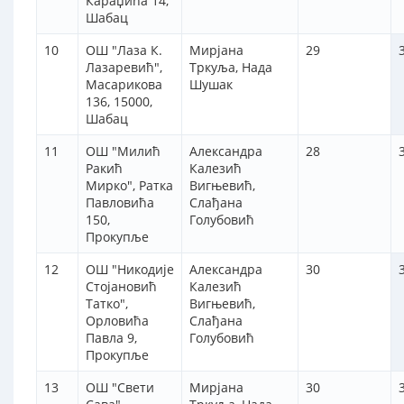
Караџића 14,
Шабац
10
ОШ "Лаза К.
Мирјана
29
Лазаревић",
Тркуља, Нада
Масарикова
Шушак
136, 15000,
Шабац
11
ОШ "Милић
Александра
28
Ракић
Калезић
Мирко", Ратка
Вигњевић,
Павловића
Слађана
150,
Голубовић
Прокупље
12
ОШ "Никодије
Александра
30
Стојановић
Калезић
Татко",
Вигњевић,
Орловића
Слађана
Павла 9,
Голубовић
Прокупље
13
ОШ "Свети
Мирјана
30