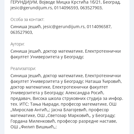
ГЕРУНДИЈУМ, Војводе Мицка Крстића 1б/21, Београд,
jesic@gerundijum.rs, 0114096593, 063527903,
Особа за контакт:
Синиша Јешић, jesic@gerundijum.rs, 0114096587,
063527903,
Аутори:
Синиша Јешић, доктор математике, Електротехнички
факултет Универзитета у Београду;
Реализатори:
Синиша Јешић, доктор математике, Електротехнички
факултет Универзитета у Београду; Наташа Ћировић,
доктор математике, Електротехнички факултет
Универзитета у Београду; Александра Росић,
предавач, Висока школа струковних студија за инфор.
тех. ИТС; Тања Њаради, професор математике, ОШ
„Мирослав Антић„; Јасна Благојевић, професор
математике, ОШ „Светозар Марковић„ у Београду;
Гордана Миленковић, професор разредне наставе,
ОШ „Филип Вишњић„;