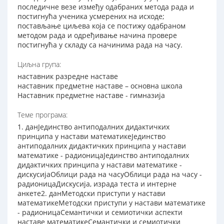
последичне везе између одабраних метода рада и
постигнућа ученика усмерених на исходе;
постављање циљева која се постижу одабраном
методом рада и одређивање начина провере
постигнућа у складу са начинима рада на часу.
Циљна група:
наставник разредне наставе
наставник предметне наставе – основна школа
Наставник предметне наставе - гимназија
Теме програма:
1. данЈединство антиподалних дидактичких
принципа у настави мaтематикеЈединство
антиподалних дидактичких принципа у настави
мaтематике - радионицаЈединство антиподалних
дидактичких принципа у настави мaтематике -
дискусијаОблици рада на часуОблици рада на часу -
радионицаДискусија, израда теста и интерне
анкете2. данМетодски приступи у настави
математикеМетодски приступи у настави математике
- радионицаСемантички и семиотички аспекти
наставе математикеСемантички и семиотички