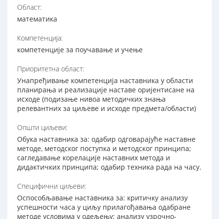
Област:
математика
Компетенција:
компетенције за поучавање и учење
Приоритетна област:
Унапређивање компетенција наставника у области
планирања и реализације наставе оријентисане на
исходе (подизање нивоа методичких знања
релевантних за циљеве и исходе предмета/области)
Општи циљеви:
Обука наставника за: одабир одговарајуће наставне
методе, методског поступка и методског принципа;
сагледавање корелације наставних метода и
дидактичких принципа; одабир техника рада на часу.
Специфични циљеви:
Оспособљавање наставника за: критичку анализу
успешности часа у циљу прилагођавања одабране
методе условима у одељењу; aнализу узрочно-