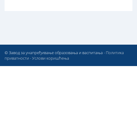
© Завод за унапређивање образовања и васпитања -
Политика
приватности
-
Услови коришћења