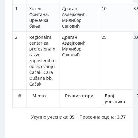
1
Хотел
Драган
10
3.
Фонтана,
Аздејковић,
Врњачка
Милибор
бања
Саковић
2
Regionalni
Драган
25
3.
centar za
Аздејковић,
profesionalni
Милибор
razvoj
Саковић
zaposlenih u
obrazovanju
Čačak, Cara
Dušana bb,
Čačak
#
Место
Реализатори
Број
учесника
Укупно учесника:
35
| Просечна оцена:
3.77