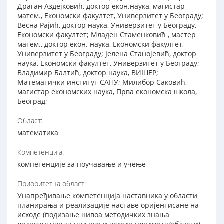
Драган Аздејковић, доктор екон.наука, магистар
матем., Економски факултет, Универзитет у Београду;
Весна Рајић, доктор наука, Универзитет у Београду,
Економски факултет; Младен Стаменковић , мастер
матем., доктор екон. наука, Економски факултет,
Универзитет у Београду; Јелена Станојевић, доктор
наука, Економски факултет, Универзитет у Београду;
Владимир Балтић, доктор наука, ВИШЕР;
Математички институт САНУ; Милибор Саковић,
магистар економских наука, Прва економска школа,
Београд;
Област:
математика
Компетенција:
компетенције за поучавање и учење
Приоритетна област:
Унапређивање компетенција наставника у области
планирања и реализације наставе оријентисане на
исходе (подизање нивоа методичких знања