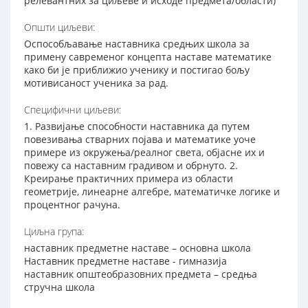
релевантних за циљеве и исходе предмета/области)
Општи циљеви:
Оспособљавање наставника средњих школа за
примену савременог концепта наставе математике
како би је приближио ученику и постигао бољу
мотивисаност ученика за рад.
Специфични циљеви:
1. Развијање способности наставника да путем
повезивања стварних појава и математике уоче
примере из окружења/реалног света, објасне их и
повежу са наставним градивом и обрнуто. 2.
Креирање практичних примера из области
геометрије, линеарне алгебре, математичке логике и
процентног рачуна.
Циљна група:
наставник предметне наставе – основна школа
Наставник предметне наставе - гимназија
наставник општеобразовних предмета – средња
стручна школа