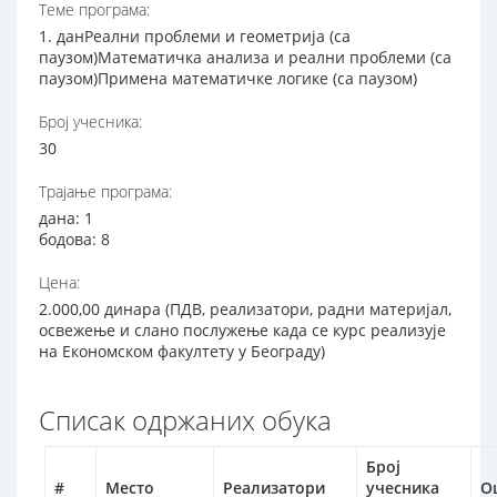
Теме програма:
1. данРеални проблеми и геометрија (са
паузом)Математичка анализа и реални проблеми (са
паузом)Примена математичке логике (са паузом)
Број учесника:
30
Трајање програма:
дана: 1
бодова: 8
Цена:
2.000,00 динара (ПДВ, реализатори, радни материјал,
освежење и слано послужење када се курс реализује
на Економском факултету у Београду)
Списак одржаних обука
Број
#
Место
Реализатори
учесника
О