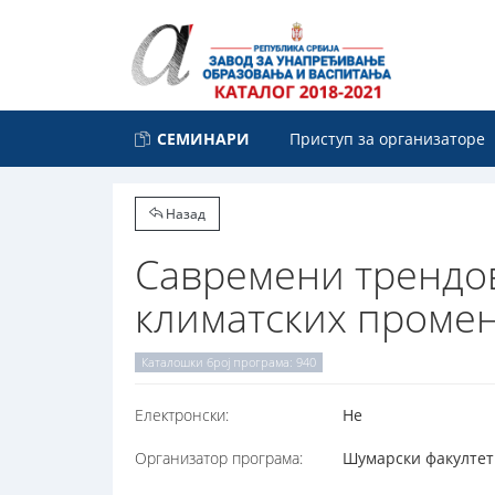
СЕМИНАРИ
Приступ за организаторе
Назад
Савремени трендов
климатских проме
Каталошки број програма: 940
Електронски:
Не
Организатор програма:
Шумарски факултет Б