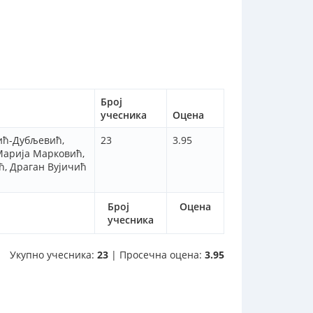
Број
учесника
Оцена
вић-Дубљевић,
23
3.95
Марија Марковић,
ћ, Драган Вујичић
Број
Оцена
учесника
Укупно учесника:
23
| Просечна оцена:
3.95