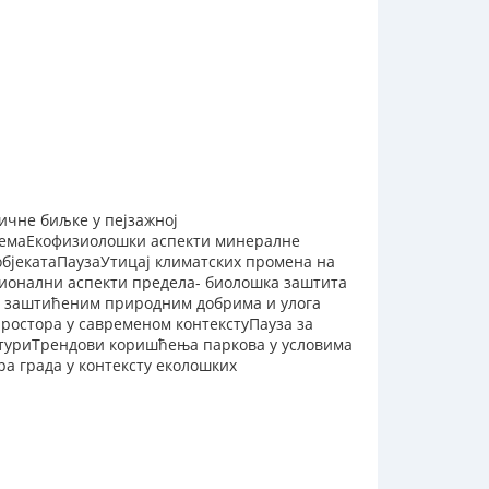
ичне биљке у пејзажној
стемаЕкофизиолошки аспекти минералне
објекатаПаузаУтицај климатских промена на
ционални аспекти предела- биолошка заштита
е заштићеним природним добрима и улога
простора у савременом контекстуПауза за
ектуриТрендови коришћења паркова у условима
а града у контексту еколошких