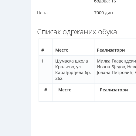
бодова: 16
Цена:
7000 дин.
Списак одржаних обука
#
Место
Реализатори
1
Шумаска школа
Милка Главендеки
Краљево, ул.
Ивана Бједов, Нев
Карађорђева бр.
Јована Петровић, 
262
#
Место
Реализатори