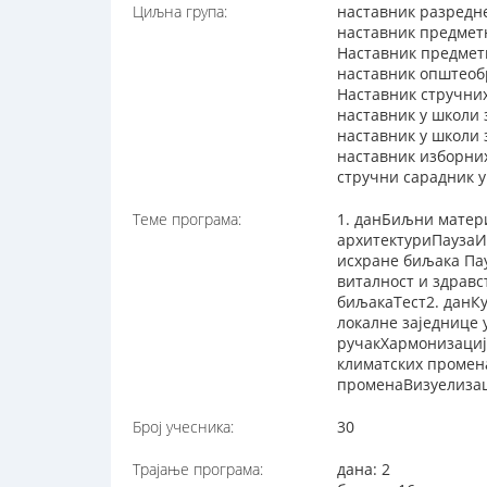
Циљна група:
наставник разредн
наставник предмет
Наставник предметн
наставник општеоб
Наставник стручни
наставник у школи 
наставник у школи
наставник изборни
стручни сарадник 
Теме програма:
1. данБиљни матери
архитектуриПаузаИ
исхране биљака Пау
виталност и здрав
биљакаТест2. данК
локалне заједнице 
ручакХармонизацијa
климатских промена
променаВизуелизаци
Број учесника:
30
Трајање програма:
дана: 2