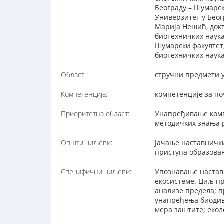
Београду – Шумарск
Универзитет у Беог
Марија Нешић, докт
биотехничких наука
Шумарски факултет;
биотехничких наук
Област:
стручни предмети 
Компетенција:
компетенције за п
Приоритетна област:
Унапређивање комп
методичких знања 
Општи циљеви:
Јачање наставничк
приступа образовањ
Специфични циљеви:
Упознавање настав
екосистеме. Циљ пр
анализе предела; 
унапређења биодив
мера заштите; екол