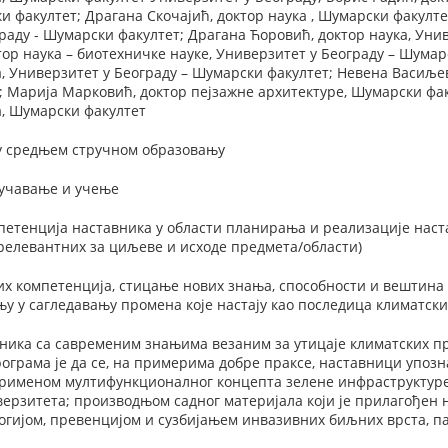
и факултет; Драгана Скочајић, доктор наука , Шумарски факултет
раду - Шумарски факултет; Драгана Ћоровић, доктор наука, Уни
ор наука – биотехничке науке, Универзитет у Београду – Шумар
, Универзитет у Београду – Шумарски факултет; Невена Васиљев
 Марија Марковић, доктор пејзажне архитектуре, Шумарски фак
а, Шумарски факултет
у средњем стручном образовању
оучавање и учење
етенција наставника у области планирања и реализације наста
релевантних за циљеве и исходе предмета/области)
их компетенција, стицање нових знања, способности и вештин
у у сагледавању промена које настају као последица климатск
ника са савременим знањима везаним за утицаје климатских п
ограма је да се, на примерима добре праксе, наставници упозна
применом мултифункционалног концепта зелене инфраструктуре
ерзитета; производњом садног материјала који је прилагођен
огијом, превенцијом и сузбијањем инвазивних биљних врста, п