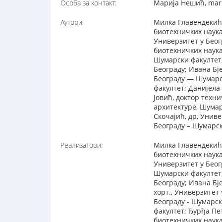
Особа за контакт:
Марија Нешић, marij
Аутори:
Милка Главендекић,
биотехничких наука
Универзитет у Беог
биотехничких наука
Шумарски факултет;
Београду; Ивана Бј
Београду — Шумарск
факултет; Данијела
Јовић, доктор техн
архитектуре, Шумар
Скочајић, др, Унив
Београду – Шумарск
Реализатори:
Милка Главендекић,
биотехничких наука
Универзитет у Беог
Шумарски факултет;
Београду; Ивана Бј
хорт., Универзитет
Београду - Шумарск
факултет; Ђурђа Пе
биотехничких наука