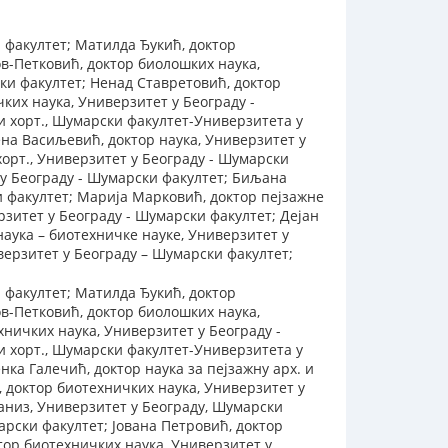
 факултет; Maтилда Ђукић, доктор
в-Петковић, доктор биолошких наука,
и факултет; Ненад Ставретовић, доктор
ких наука, Универзитет у Београду -
и хорт., Шумарски факултет-Универзитета у
ена Васиљевић, доктор наука, Универзитет у
хорт., Универзитет у Београду - Шумарски
 у Београду - Шумарски факултет; Биљана
ки факултет; Марија Марковић, доктор пејзажне
рзитет у Београду - Шумарски факултет; Дејан
наука – биотехничке науке, Универзитет у
верзитет у Београду – Шумарски факултет;
 факултет; Maтилда Ђукић, доктор
в-Петковић, доктор биолошких наука,
ничких наука, Универзитет у Београду -
и хорт., Шумарски факултет-Универзитета у
нка Галечић, доктор наука за пејзажну арх. и
, доктор биотехничких наука, Универзитет у
баниз, Универзитет у Београду, Шумарски
арски факултет; Јована Петровић, доктор
тор биотехничких наука, Универзитет у