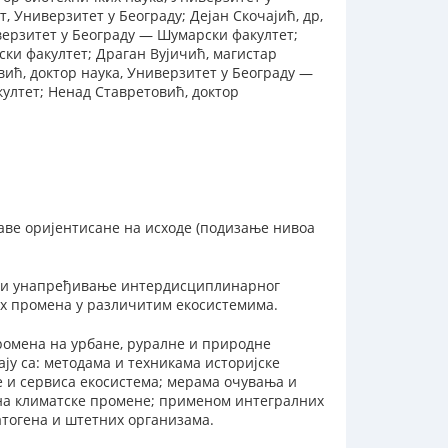
, Универзитет у Београду; Дејан Скочајић, др,
верзитет у Београду — Шумарски факултет;
ски факултет; Драган Вујичић, магистар
ић, доктор наука, Универзитет у Београду —
ултет; Ненад Ставретовић, доктор
ве оријентисане на исходе (подизање нивоа
а и унапређивање интердисциплинарног
их промена у различитим екосистемима.
ромена на урбане, руралне и природне
ју са: методама и техникама историјске
 и сервиса екосистема; мерама очувања и
 на климатске промене; применом интегралних
атогена и штетних организама.