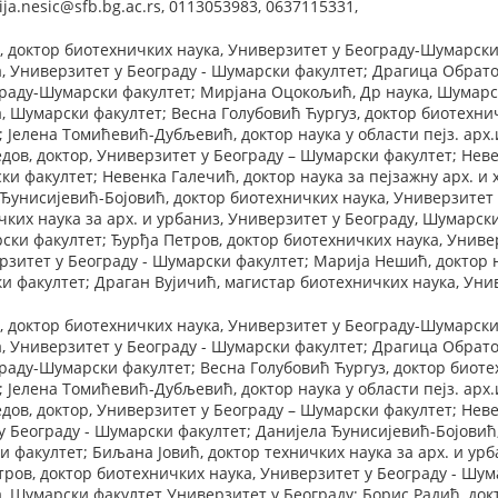
a.nesic@sfb.bg.ac.rs, 0113053983, 0637115331,
 доктор биотехничких наука, Универзитет у Београду-Шумарски
, Универзитет у Београду - Шумарски факултет; Драгица Обрато
раду-Шумарски факултет; Мирјана Оцокољић, Др наука, Шумарск
, Шумарски факултет; Весна Голубовић Ћургуз, доктор биотехнич
 Јелена Томићевић-Дубљевић, доктор наука у области пејз. арх.
едов, доктор, Универзитет у Београду – Шумарски факултет; Нев
и факултет; Невенка Галечић, доктор наука за пејзажну арх. и 
 Ђунисијевић-Бојовић, доктор биотехничких наука, Универзитет
ичких наука за арх. и урбаниз, Универзитет у Београду, Шумарс
ски факултет; Ђурђа Петров, доктор биотехничких наука, Униве
ерзитет у Београду - Шумарски факултет; Марија Нешић, доктор 
и факултет; Драган Вујичић, магистар биотехничких наука, Уни
 доктор биотехничких наука, Универзитет у Београду-Шумарски
, Универзитет у Београду - Шумарски факултет; Драгица Обрато
раду-Шумарски факултет; Весна Голубовић Ћургуз, доктор биотех
 Јелена Томићевић-Дубљевић, доктор наука у области пејз. арх.
едов, доктор, Универзитет у Београду – Шумарски факултет; Неве
 у Београду - Шумарски факултет; Данијела Ђунисијевић-Бојовић
и факултет; Биљана Јовић, доктор техничких наука за арх. и ур
тров, доктор биотехничких наука, Универзитет у Београду - Шум
, Шумарски факултет Универзитет у Београду; Борис Радић, док