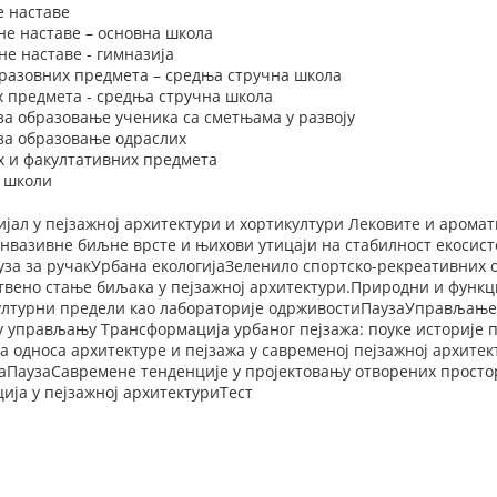
е наставе
не наставе – основна школа
е наставе - гимназија
разовних предмета – средња стручна школа
х предмета - средња стручна школа
за образовање ученика са сметњама у развоју
 за образовање одраслих
х и факултативних предмета
у школи
јал у пејзажној архитектури и хортикултури Лековите и аромат
нвазивне биљне врсте и њихови утицаји на стабилност екоси
за за ручакУрбана екологијаЗеленило спортско-рекреативних 
ствено стање биљака у пејзажној архитектури.Природни и функ
ултурни предели као лабораторије одрживостиПаузаУправљањ
у управљању Трансформација урбаног пејзажа: поуке историје 
 односа архитектуре и пејзажа у савременој пејзажној архит
ПаузаСавремене тенденције у пројектовању отворених простор
ја у пејзажној архитектуриТест