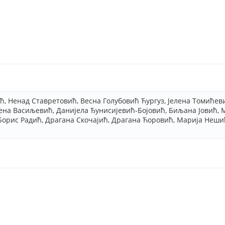
ћ, Ненад Ставретовић, Весна Голубовић Ћургуз, Јелена Томиће
ена Васиљевић, Данијела Ђунисијевић-Бојовић, Биљана Јовић, 
Борис Радић, Драгана Скочајић, Драгана Ћоровић, Марија Неши