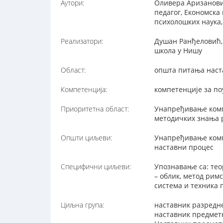
Аутори:
Оливера Аризановић
педагог, Економска
психолошких наука
Реализатори:
Душан Ранђеловић,
школа у Нишу
Област:
општа питања наст
Компетенција:
компетенције за п
Приоритетна област:
Унапређивање комп
методичких знања 
Општи циљеви:
Унапређивање комп
наставни процес
Специфични циљеви:
Упознавање са: те
– облик, метод рим
система и техника 
Циљна група:
наставник разредн
наставник предмет