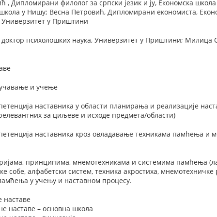
 , Дипломирани филолог за српски језик и ју, Економска шко
 школа у Нишу; Весна Петровић, Дипломирани економиста, Еко
, Универзитет у Приштини
 доктор психолошких наука, Универзитет у Приштини; Милица 
аве
оучавање и учење
етенција наставника у области планирања и реализације наста
релевантних за циљеве и исходе предмета/области)
етенција наставника кроз овладавање техникама памћења и м
оријама, принципима, мнемотехникама и системима памћења (л
ске собе, алфабетски систем, техника акростиха, мнемотехничк
памћења у учењу и наставном процесу.
е наставе
не наставе – основна школа