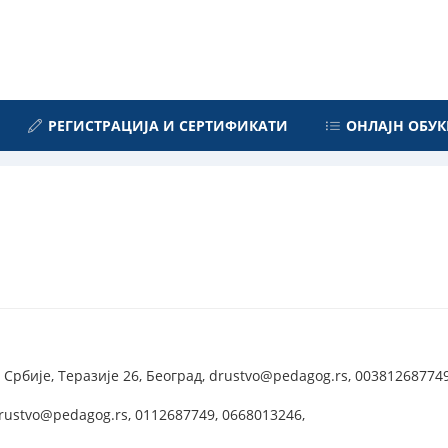
РЕГИСТРАЦИЈА И СЕРТИФИКАТИ
ОНЛАЈН ОБУК
Србије, Теразије 26, Београд, drustvo@pedagog.rs, 003812687749
drustvo@pedagog.rs, 0112687749, 0668013246,