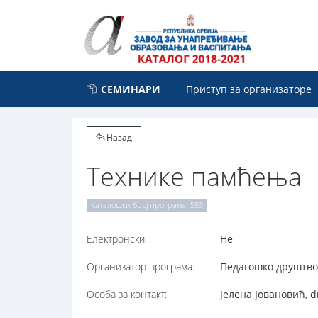
СЕМИНАРИ
Приступ за организаторе
Назад
Технике памћења
Каталошки број програма: 583
Електронски:
Не
Организатор програма:
Педагошко друштво 
Особа за контакт:
Јелена Јовановић, 