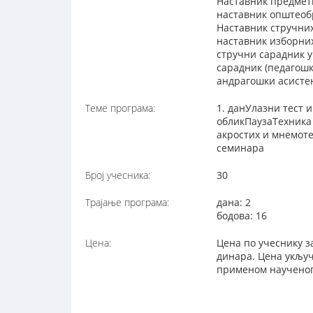
Наставник предметн
наставник општеоб
Наставник стручни
наставник изборни
стручни сарадник 
сарадник (педагош
андрагошки асисте
Теме програма:
1. данУлазни тест
обликПаузаТехника
акростих и мнемот
семинара
Број учесника:
30
Трајање програма:
дана: 2
бодова: 16
Цена:
Цена по учеснику з
динара. Цена укључ
применом наученог 