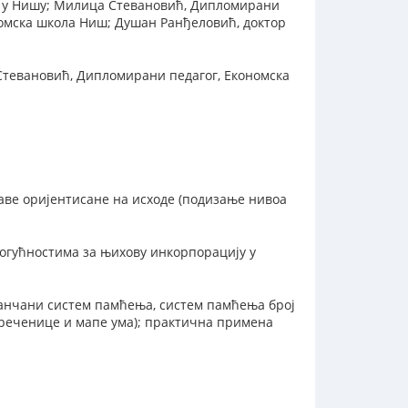
ла у Нишу; Милица Стевановић, Дипломирани
номска школа Ниш; Душан Ранђеловић, доктор
Стевановић, Дипломирани педагог, Економска
ве оријентисане на исходе (подизање нивоа
огућностима за њихову инкорпорацију у
анчани систем памћења, систем памћења број
е реченице и мапе ума); практична примена