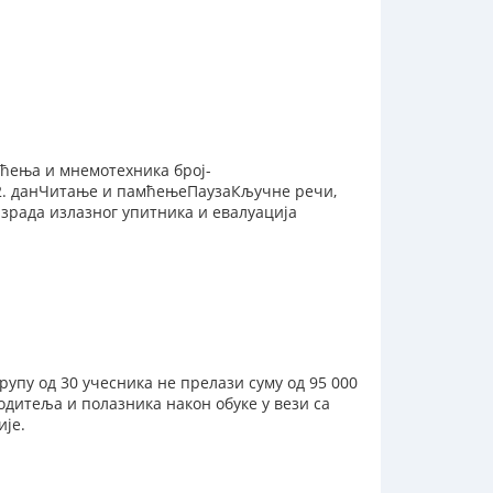
ћења и мнемотехника број-
 2. данЧитање и памћењеПаузаКључне речи,
рада излазног упитника и евалуација
рупу од 30 учесника не прелази суму од 95 000
одитеља и полазника након обуке у вези са
ије.