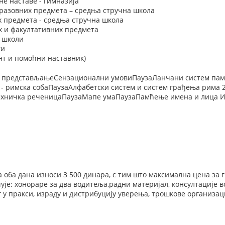
е наставе - гимназија
разовних предмета – средња стручна школа
х предмета - средња стручна школа
х и факултативних предмета
у школи
ки
нт и помоћни наставник)
 и представљањеСензационални умовиПаузаЛанчани систем пам
 - римска собаПаузаАлфабетски систем и систем грађења рима
ехничка реченицаПаузаМапе умаПаузаПамћење имена и лица Из
а оба дана износи 3 500 динара, с тим што максимална цена за г
ује: хонораре за два водитеља,радни материјал, консултације в
у пракси, израду и дистрибуцију уверења, трошкове организац