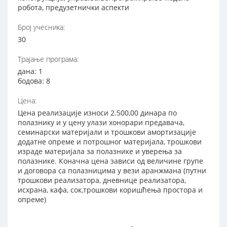
робота, предузетнички аспекти
Број учесника:
30
Трајање програма:
дана: 1
бодова: 8
Цена:
Цена реализације износи 2.500,00 динара по
полазнику и у цену улази хонорари предавача,
семинарски материјали и трошкови амортизације
додатне опреме и потрошног материјала, трошкови
израде материјала за полазнике и уверења за
полазнике. Коначна цена зависи од величине групе
и договора са полазницима у вези аранжмана (путни
трошкови реализатора, дневнице реализатора,
исхрана, кафа, сок,трошкови коришћења простора и
опреме)