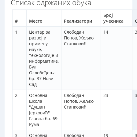
Списак одржаних обука
Број
#
Место
Реализатори
учесника
1
Центар за
Слободан
14
3
развој и
Попов, Жељко
примену
Станковић
науке,
технологије и
информатике,
Бул.
Ослобођења
бр. 37 Нови
Сад
2
Основна
Слободан
23
3
школа
Попов, Жељко
"Душан
Станковић
Јерковић"
Главна бр. 69
Рума
3
Основна
Слободан
19
3