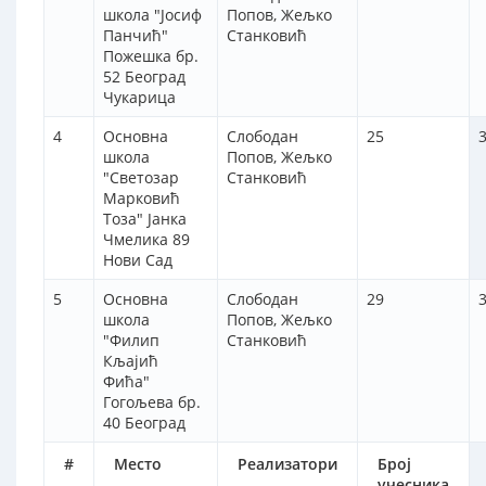
школа "Јосиф
Попов, Жељко
Панчић"
Станковић
Пожешка бр.
52 Београд
Чукарица
4
Основна
Слободан
25
3
школа
Попов, Жељко
"Светозар
Станковић
Марковић
Тоза" Јанка
Чмелика 89
Нови Сад
5
Основна
Слободан
29
3
школа
Попов, Жељко
"Филип
Станковић
Кљајић
Фића"
Гогољева бр.
40 Београд
#
Место
Реализатори
Број
учесника