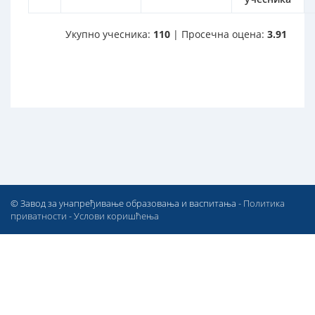
Укупно учесника:
110
| Просечна оцена:
3.91
© Завод за унапређивање образовања и васпитања -
Политика
приватности
-
Услови коришћења