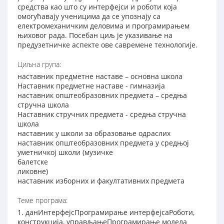
средства као што су интерфејси и роботи која
омогућавају ученицима да се упознају са
електромеханичким деловима и програмирањем
њиховог рада. Посебан циљ је указивање на
предузетничке аспекте ове савремене технологије.
Циљна група:
наставник предметне наставе – основна школа
Наставник предметне наставе - гимназија
наставник општеобразовних предмета – средња
стручна школа
Наставник стручних предмета - средња стручна
школа
наставник у школи за образовање одраслих
наставник општеобразовних предмета у средњој
уметничкој школи (музичке
балетске
ликовне)
наставник изборних и факултативних предмета
Теме програма:
1. данИнтерфејсПрограмирање интерфејсаРоботи,
конструкција, управљањеПрограмирање модела