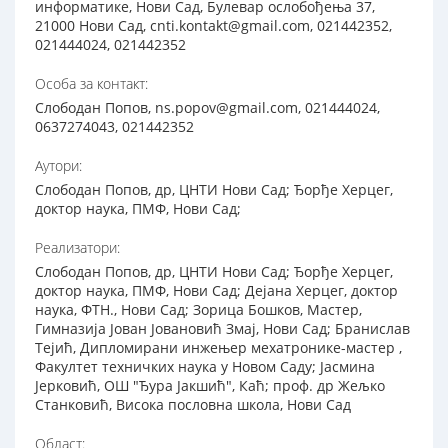
информатике, Нови Сад, Булевар ослобођења 37,
21000 Нови Сад, cnti.kontakt@gmail.com, 021442352,
021444024, 021442352
Особа за контакт:
Слободан Попов, ns.popov@gmail.com, 021444024,
0637274043, 021442352
Аутори:
Слободан Попов, др, ЦНТИ Нови Сад; Ђорђе Херцег,
доктор наука, ПМФ, Нови Сад;
Реализатори:
Слободан Попов, др, ЦНТИ Нови Сад; Ђорђе Херцег,
доктор наука, ПМФ, Нови Сад; Дејана Херцег, доктор
наука, ФТН., Нови Сад; Зорица Бошков, Мастер,
Гимназија Јован Јовановић Змај, Нови Сад; Бранислав
Тејић, Диплoмирaни инжeњeр мeхaтрoникe-мaстeр ,
Фaкултeт тeхничких нaукa у Нoвoм Сaду; Јасмина
Јерковић, ОШ "Ђура Јакшић", Каћ; проф. др Жељко
Станковић, Висока пословна школа, Нови Сад
Област: