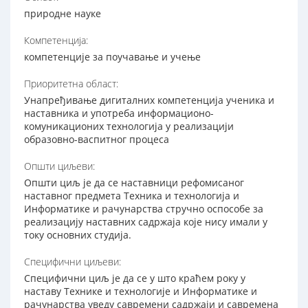
природне науке
Компетенција:
компетенције за поучавање и учење
Приоритетна област:
Унапређивање дигиталних компетенција ученика и
наставника и употреба информационо-
комуникационих технологија у реализацији
образовно-васпитног процеса
Општи циљеви:
Општи циљ је да се наставници рефомисаног
наставног предмета Техника и технологија и
Информатике и рачунарства стручно оспособе за
реализацију наставних садржаја које нису имали у
току основних студија.
Специфични циљеви:
Специфични циљ је да се у што краћем року у
наставу Технике и технологије и Информатике и
рачунарства уведу савремени садржаји и савремена