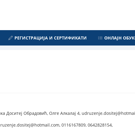
РЕГИСТРАЦИЈА И СЕРТИФИКАТИ
ОНЛАЈН ОБУК
а Доситеј Обрадовић, Олге Алкалај 4, udruzenje.dositej@hotmai
uzenje.dositej@hotmail.com, 0116167809, 0642828154,