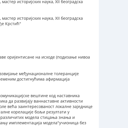
мастер историјских наука, XII београдска
мастер историјских наука, XII београдска
рђе Крстић"
ве оријентисане на исходе (подизање нивоа
развијање међунационалне толеранције
ременим достигнућима афирмација
комуникацијске вештине код наставника
ика да развијају ваннаставне активности
оле већа заинтересованост локалне заједнице
алне корелације бољи резултати у
 различитих модела стицања знања и
вању имплементација модела"учионица без