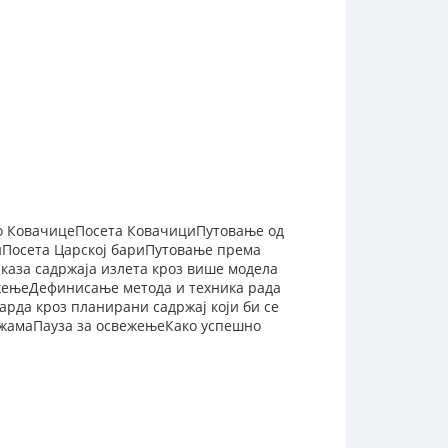
о КовачицеПосета КовачициПутовање од
иПосета Царској бариПутовање према
каза садржаја излета кроз више модела
ежењеДефинисање метода и техника рада
рда кроз планирани садржај који би се
ежамаПауза за освежењеКако успешно