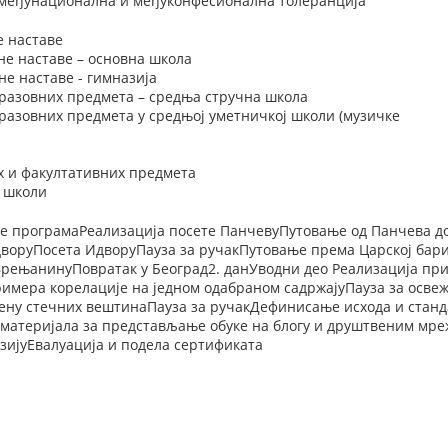
 међунационална и међуконфесионална толеранција
е наставе
не наставе – основна школа
е наставе - гимназија
разовних предмета – средња стручна школа
разовних предмета у средњој уметничкој школи (музичке
х и факултативних предмета
у школи
е програмаРеализација посете ПанчевуПутовање од Панчева д
воруПосета ИдворуПауза за ручакПутовање према Царској бар
рењанинуПовратак у Београд2. данУводни део Реализација при
римера корелације на једном одабраном садржајуПауза за осв
ену стечних вештинаПауза за ручакДефинисање исхода и станда
материјала за представљање обуке на блогу и друштвеним мр
зијуЕвалуација и подела сертификата