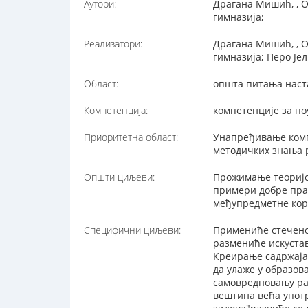
Аутори:
Драгана Мишић, , О
гимназија;
Реализатори:
Драгана Мишић, , О
гимназија; Перо Је
Област:
општа питања наст
Компетенција:
компетенције за п
Приоритетна област:
Унапређивање комп
методичких знања 
Општи циљеви:
Прожимање теоријс
примери добре пра
међупредметне кор
Специфични циљеви:
Примениће стечено
размениће искустав
Креирање садржаја
да улаже у образо
самовредновању ра
вештина већа упот