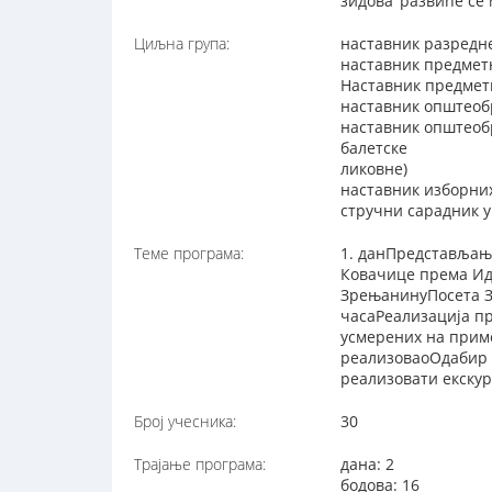
зидова"развиће се
Циљна група:
наставник разредн
наставник предмет
Наставник предметн
наставник општеоб
наставник општеоб
балетске
ликовне)
наставник изборни
стручни сарадник 
Теме програма:
1. данПредстављањ
Ковачице према Ид
ЗрењанинуПосета З
часаРеализација п
усмерених на прим
реализоваоОдабир 
реализовати екскур
Број учесника:
30
Трајање програма:
дана: 2
бодова: 16