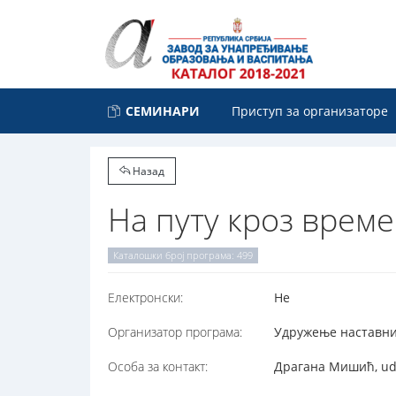
СЕМИНАРИ
Приступ за организаторе
Назад
На путу кроз време
Каталошки број програма: 499
Електронски:
Не
Организатор програма:
Удружење наставник
Особа за контакт:
Драгана Мишић, udr