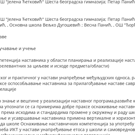
Ш "Јелена Ћетковић" Шеста београдска гимназија; Петар Панић, 
Ш "Јелена Ћетковић" Шеста београдска гимназија; Петар Панић, 
лић, , Основна школа Вељко Дугошевић ; Весна Панић, , ОШ "Ђо
аве
оучавање и учење
етенција наставника у области планирања и реализације наста
релевантних за циљеве и исходе предмета/области)
ког и практичног у настави унапређење међуљудских односа, 
ксе оспособљавање наставника за прилагођавање наставе сав
елације
 знање и вештине у реализацији наставног програма,развиће 
а упознати се са примерима добре праксе оснаживање наставн
 према исходима и стандардима промене у окружењу и раду шк
вање и усавршавање наставника примена вертикалне и хоризонт
да школе Оснаживање наставничких компетенција за употребу
реба ИКТ у настави унапређивање етоса у школи и самовредно