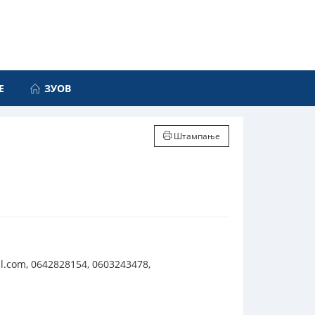
Е
ЗУОВ
Штампање
l.com, 0642828154, 0603243478,