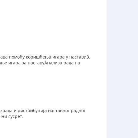
става помоћу коришћења игара у настави3.
ње игара за наставуАнализа рада на
израда и дистрибуција наставног радног
шни сусрет.