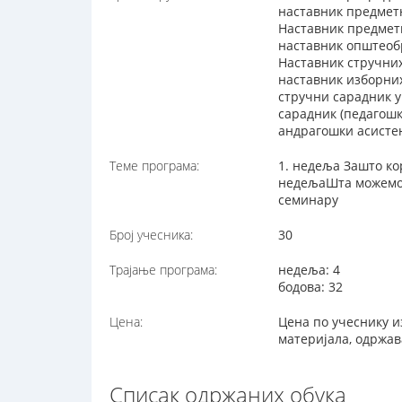
наставник предмет
Наставник предметн
наставник општеоб
Наставник стручни
наставник изборни
стручни сарадник 
сарадник (педагош
андрагошки асисте
Теме програма:
1. недеља Зашто ко
недељаШта можемо 
семинару
Број учесника:
30
Трајање програма:
недеља: 4
бодова: 32
Цена:
Цена по учеснику и
материјала, одржав
Списак одржаних обука