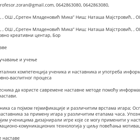
rofesor.zoran@gmail.com, 0642863080, 0642863080,
 , ОШ „Сретен Младеновић Мика” Ниш; Наташа Мајстровић, , ОШ 
 , ОШ „Сретен Младеновић Мика” Ниш; Наташа Мајстровић, , ОШ 
овно креативни центар, Бор
аве
оучавање и учење
талних компетенција ученика и наставника и употреба информ
овно-васпитног процеса
сника да користе савремене наставне методе помоћу информац
настави.
ника са појмом гејмификације и различитим врстама игара; Ос
аставника за примену игара у различитим етапама часа. Упозн
ојим ученицима дизајнирали игре које се могу применити у нас
ационо-комуникационих технологија у циљу повећања мотивац
е наставе