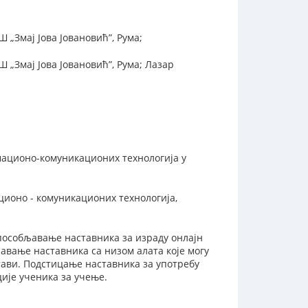
„Змај Јова Јовановић”, Рума;
„Змај Јова Јовановић”, Рума; Лазар
ационо-комуникационих технологија у
ионо - комуникационих технологија,
пособљавање наставника за израду онлајн
авање наставника са низом алата које могу
тави. Подстицање наставника за употребу
ије ученика за учење.