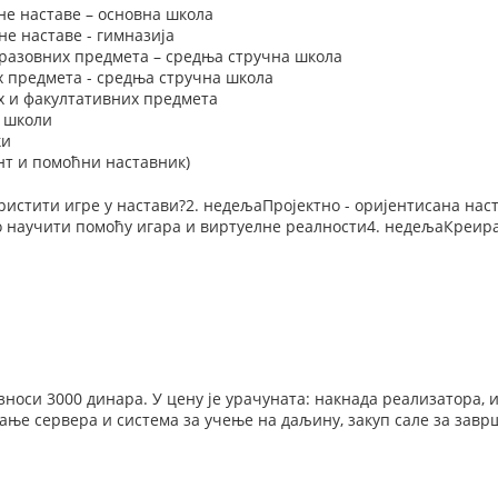
не наставе – основна школа
е наставе - гимназија
разовних предмета – средња стручна школа
х предмета - средња стручна школа
х и факултативних предмета
у школи
ки
нт и помоћни наставник)
ристити игре у настави?2. недељаПројектно - оријентисана на
научити помоћу игара и виртуелне реалности4. недељаКреира
зноси 3000 динара. У цену је урачуната: накнада реализатора, 
ање сервера и система за учење на даљину, закуп сале за завр