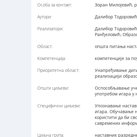
Особа за контакт:
Зоран Милојевић, p
Аутори:
Далибор Тодоровић,
Реализатори:
Далибор Тодоровић,
Ранђеловић, Образ
Област:
општа питања наст
Компетенција:
компетенције за п
Приоритетна област:
Унапређивање диги
реализацији образ
Општи циљеви:
Оспособљавање уче
употребом игара у 
Специфични циљеви:
Упознавање настав
игара. Обучавање н
користити да би св
савремених информ
Циљна група:
наставник разредн