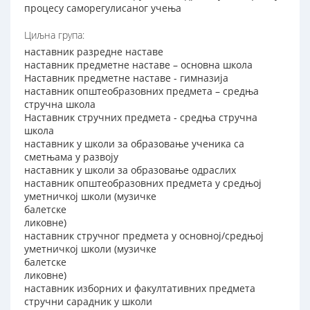
процесу саморегулисаног учења
Циљна група:
наставник разредне наставе
наставник предметне наставе – основна школа
Наставник предметне наставе - гимназија
наставник општеобразовних предмета – средња
стручна школа
Наставник стручних предмета - средња стручна
школа
наставник у школи за образовање ученика са
сметњама у развоју
наставник у школи за образовање одраслих
наставник општеобразовних предмета у средњој
уметничкој школи (музичке
балетске
ликовне)
наставник стручног предмета у основној/средњој
уметничкој школи (музичке
балетске
ликовне)
наставник изборних и факултативних предмета
стручни сарадник у школи