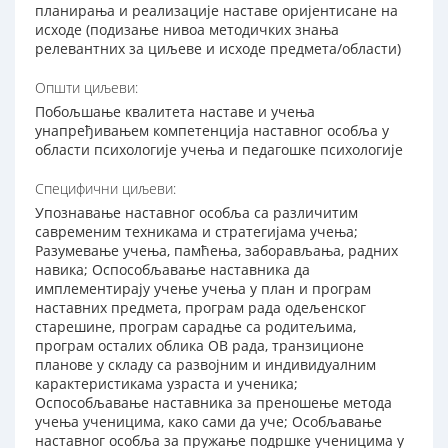
планирања и реализације наставе оријентисане на
исходе (подизање нивоа методичких знања
релевантних за циљеве и исходе предмета/области)
Општи циљеви:
Побољшање квалитета наставе и учења
унапређивањем компетенција наставног особља у
области психологије учења и педагошке психологије
Специфични циљеви:
Упознавање наставног особља са различитим
савременим техникама и стратегијама учења;
Разумевање учења, памћења, заборављања, радних
навика; Оспособљавање наставника да
имплементирају учење учења у план и програм
наставних предмета, програм рада одељенског
старешине, програм сарадње са родитељима,
програм осталих облика ОВ рада, транзиционе
планове у складу са развојним и индивидуалним
карактеристикама узраста и ученика;
Оспособљавање наставника за преношење метода
учења ученицима, како сами да уче; Особљавање
наставног особља за пружање подршке ученицима у