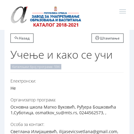
Назад
Штампање
Учење и како се учи
Каталошки број програма: 594
Електронски:
Не
Организатор програма:
Основна школа Матко Вуковић, Руђера Бошковића
1,Суботица, osmatkov_su@mts.rs, 0244562573, ,
Особа за контакт:
Светлана Илијашевић, ilijasevicsvetlana@gmail.com,