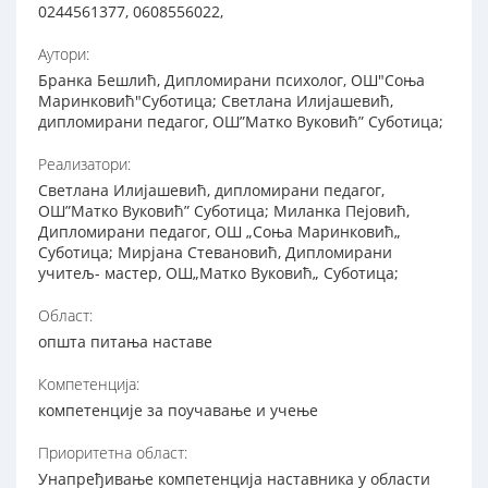
0244561377, 0608556022,
Аутори:
Бранка Бешлић, Дипломирани психолог, ОШ"Соња
Маринковић"Суботица; Светлана Илијашевић,
дипломирани педагог, ОШ”Матко Вуковић” Суботица;
Реализатори:
Светлана Илијашевић, дипломирани педагог,
ОШ”Матко Вуковић” Суботица; Миланка Пејовић,
Дипломирани педагог, ОШ „Соња Маринковић„
Суботица; Мирјана Стевановић, Дипломирани
учитељ- мастер, ОШ„Матко Вуковић„ Суботица;
Област:
општа питања наставе
Компетенција:
компетенције за поучавање и учење
Приоритетна област:
Унапређивање компетенција наставника у области