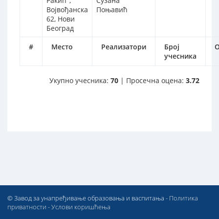
Ракић",
Сузана
Војвођанска
Поњавић
62, Нови
Београд
#
Место
Реализатори
Број
О
учесника
Укупно учесника:
70
| Просечна оцена:
3.72
© Завод за унапређивање образовања и васпитања -
Политика
приватности
-
Услови коришћења