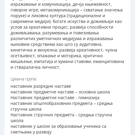
изражавање и комуникација, дечја књижевност,
говорне игре, метакомуникација – схватање значења
поруке) и ликовна култура (традиционални и
савремени медији); богате искуства и доживљаји као
услов за креативни процес; развија способности
доживљавања, разумевања и повезивања
различитих уметничких медијума и изражавања
њиховим средствима као што су аудитивна,
кинетичка и визуелна; развија креативност, чулна
осетљивост, опажање и моторика, критичко
мишљење, емпатија и хумани ставови, еманципована
и стваралачка личност.
Циљна група:
наставник разредне наставе
наставник предметне наставе – основна школа
Наставник предметне наставе - гимназија
наставник општеобразовних предмета – средња
стручна школа
Наставник стручних предмета - средња стручна
школа
наставник у школи за образовање ученика са
сметњама у развоју