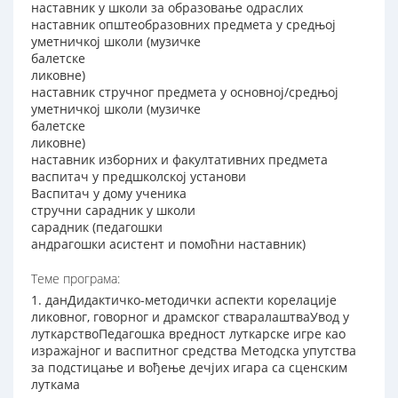
наставник у школи за образовање одраслих
наставник општеобразовних предмета у средњој
уметничкој школи (музичке
балетске
ликовне)
наставник стручног предмета у основној/средњој
уметничкој школи (музичке
балетске
ликовне)
наставник изборних и факултативних предмета
васпитач у предшколској установи
Васпитач у дому ученика
стручни сарадник у школи
сарадник (педагошки
андрагошки асистент и помоћни наставник)
Теме програма:
1. данДидактичко-методички аспекти корелације
ликовног, говорног и драмског стваралаштваУвод у
луткарствоПедагошка вредност луткарске игре као
изражајног и васпитног средства Методска упутства
за подстицање и вођење дечјих игара са сценским
луткама