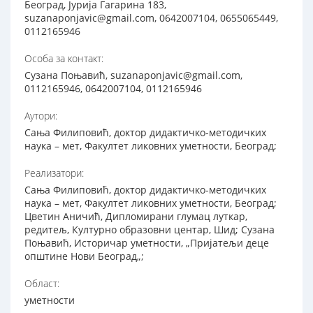
Београд, Јурија Гагарина 183,
suzanaponjavic@gmail.com, 0642007104, 0655065449,
0112165946
Особа за контакт:
Сузана Поњавић, suzanaponjavic@gmail.com,
0112165946, 0642007104, 0112165946
Аутори:
Сања Филиповић, доктор дидактичко-методичких
наука – мет, Факултет ликовних уметности, Београд;
Реализатори:
Сања Филиповић, доктор дидактичко-методичких
наука – мет, Факултет ликовних уметности, Београд;
Цветин Аничић, Дипломирани глумац луткар,
редитељ, Културно образовни центар, Шид; Сузана
Поњавић, Историчар уметности, „Пријатељи деце
општине Нови Београд„;
Област:
уметности