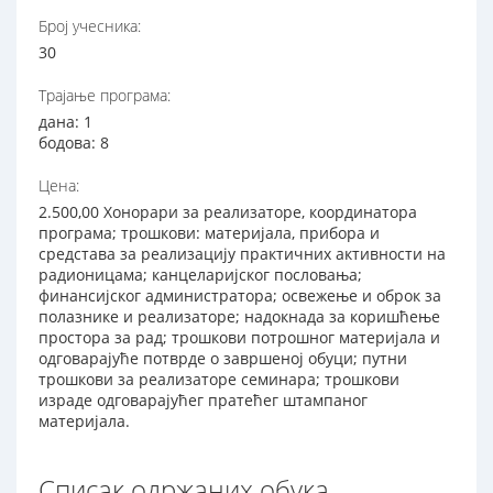
Број учесника:
30
Трајање програма:
дана: 1
бодова: 8
Цена:
2.500,00 Хонорари за реализаторе, координатора
програма; трошкови: материјала, прибора и
средстава за реализацију практичних активности на
радионицама; канцеларијског пословања;
финансијског администратора; освежење и оброк за
полазнике и реализаторе; надокнада за коришћење
простора за рад; трошкови потрошног материјала и
одговарајуће потврде о завршеној обуци; путни
трошкови за реализаторе семинара; трошкови
израде одговарајућег пратећег штампаног
материјала.
Списак одржаних обука