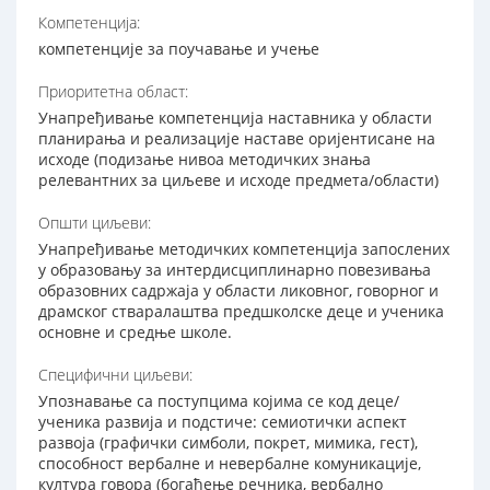
Компетенција:
компетенције за поучавање и учење
Приоритетна област:
Унапређивање компетенција наставника у области
планирања и реализације наставе оријентисане на
исходе (подизање нивоа методичких знања
релевантних за циљеве и исходе предмета/области)
Општи циљеви:
Унапређивање методичких компетенција запослених
у образовању за интердисциплинарно повезивања
образовних садржаја у области ликовног, говорног и
драмског стваралаштва предшколске деце и ученика
основне и средње школе.
Специфични циљеви:
Упознавање са поступцима којима се код деце/
ученика развија и подстиче: семиотички аспект
развоја (графички симболи, покрет, мимика, гест),
способност вербалне и невербалне комуникације,
култура говора (богаћење речника, вербално