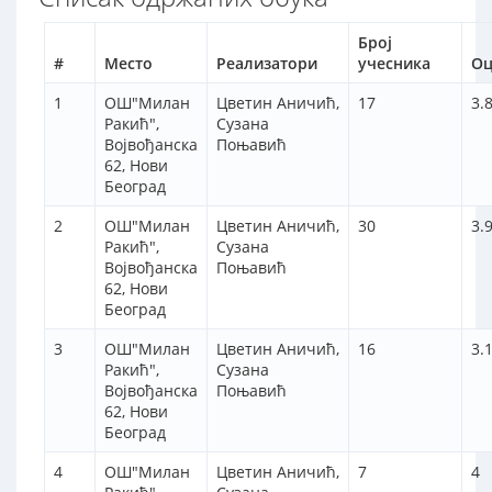
Број
#
Место
Реализатори
учесника
Оц
1
ОШ"Милан
Цветин Аничић,
17
3.
Ракић",
Сузана
Војвођанска
Поњавић
62, Нови
Београд
2
ОШ"Милан
Цветин Аничић,
30
3.
Ракић",
Сузана
Војвођанска
Поњавић
62, Нови
Београд
3
ОШ"Милан
Цветин Аничић,
16
3.
Ракић",
Сузана
Војвођанска
Поњавић
62, Нови
Београд
4
ОШ"Милан
Цветин Аничић,
7
4