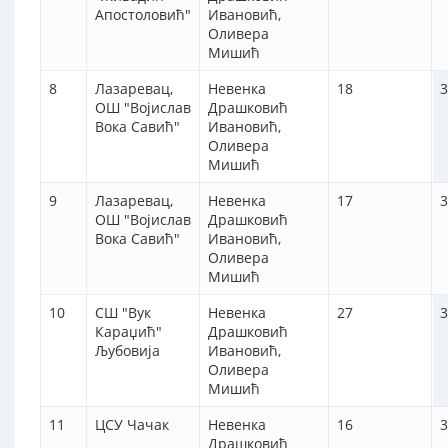
Апостоловић"
Ивановић,
Оливера
Мишић
8
Лазаревац,
Невенка
18
3
ОШ "Војислав
Драшковић
Вока Савић"
Ивановић,
Оливера
Мишић
9
Лазаревац,
Невенка
17
3
ОШ "Војислав
Драшковић
Вока Савић"
Ивановић,
Оливера
Мишић
10
СШ "Вук
Невенка
27
3
Караџић"
Драшковић
Љубовија
Ивановић,
Оливера
Мишић
11
ЦСУ Чачак
Невенка
16
3
Драшковић