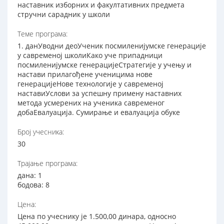
наставник изборних и факултативних предмета
стручни сарадник у школи
Теме програма:
1. данУводни деоУченик посмиленијумске генерације
у савременој школиКако уче припадници
посмиленијумске генерацијеСтратегије у учењу и
настави прилагођене ученицима нове
генерацијеНове технологије у савременој
наставиУслови за успешну примену наставних
метода усмерених на ученика савременог
добаЕвалуација. Сумирање и евалуација обуке
Број учесника:
30
Трајање програма:
дана: 1
бодова: 8
Цена:
Цена по учеснику је 1.500,00 динара, односно