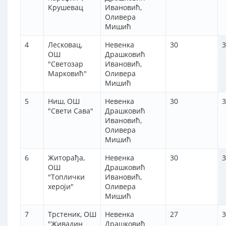
Крушевац
Ивановић,
Оливера
Мишић
4
Лесковац,
Невенка
30
3
ОШ
Драшковић
"Светозар
Ивановић,
Марковић"
Оливера
Мишић
5
Ниш, ОШ
Невенка
30
3
"Свети Сава"
Драшковић
Ивановић,
Оливера
Мишић
6
Житорађа,
Невенка
30
3
ОШ
Драшковић
"Топлички
Ивановић,
хероји"
Оливера
Мишић
7
Трстеник, ОШ
Невенка
27
3
"Живадин
Драшковић