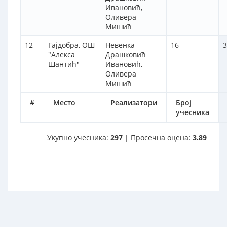
Ивановић,
Оливера
Мишић
12
Гајдобра, ОШ
Невенка
16
3
"Алекса
Драшковић
Шантић"
Ивановић,
Оливера
Мишић
#
Место
Реализатори
Број
учесника
Укупно учесника:
297
| Просечна оцена:
3.89