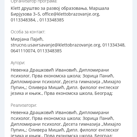
Организатор програма:
Klett друштво за развој образовања, Маршала
Бирјузова 3–5, office@klettobrazovanje.org,
0113348384, , 0113348385
Особа за контакт:
Мирјана Пајић,
strucno.usavrsavanje@klettobrazovanje.org, 011334348,
0641110074, 0113348385
Аутори:
Невенка Драшковић Ивановић, Дипломирани
психолог, Прва економска школа; Зорица Панић,
Дипломирани психолог, Десета гимназија „Михајло
Пупин„; Оливера Мишић, Дипл. филолог енглеског
језика и књиж., Прва економска школа, Београд;
Реализатори:
Невенка Драшковић Ивановић, Дипломирани
психолог, Прва економска школа; Зорица Панић,
Дипломирани психолог, Десета гимназија „Михајло
Пупин„; Оливера Мишић, Дипл. филолог енглеског
језика и књиж., Прва економска школа, Београд;