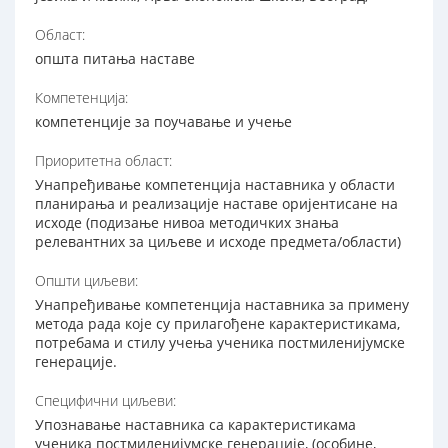
Област:
општа питања наставе
Компетенција:
компетенције за поучавање и учење
Приоритетна област:
Унапређивање компетенција наставника у области
планирања и реализације наставе оријентисане на
исходе (подизање нивоа методичких знања
релевантних за циљеве и исходе предмета/области)
Општи циљеви:
Унапређивање компетенција наставника за примену
метода рада које су прилагођене карактеристикама,
потребама и стилу учења ученика постмиленијумске
генерације.
Специфични циљеви:
Упознавање наставника са карактеристикама
ученика постмиленијумске генерације, (особине,