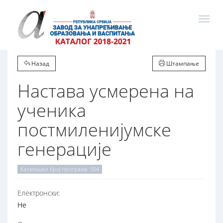
Назад
Штампање
Настава усмерена на
ученика
постмиленијумске
генерације
Каталошки број програма: 504
Електронски:
Не