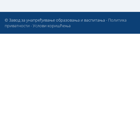
© Завод за унапређивање образовања и васпитања -
Политика
приватности
-
Услови коришћења