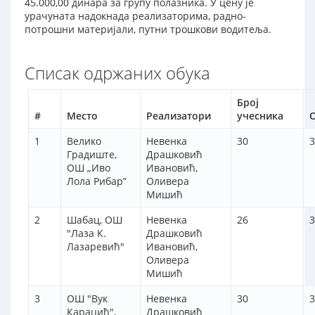
45.000,00 динара за групу полазника. У цену је
урачуната надокнада реализаторима, радно-
потрошни материјали, путни трошкови водитеља.
Списак одржаних обука
Број
#
Место
Реализатори
учесника
1
Велико
Невенка
30
3
Градиште,
Драшковић
ОШ „Иво
Ивановић,
Лола Рибар”
Оливера
Мишић
2
Шабац, ОШ
Невенка
26
3
"Лаза К.
Драшковић
Лазаревић"
Ивановић,
Оливера
Мишић
3
ОШ "Вук
Невенка
30
3
Караџић",
Драшковић