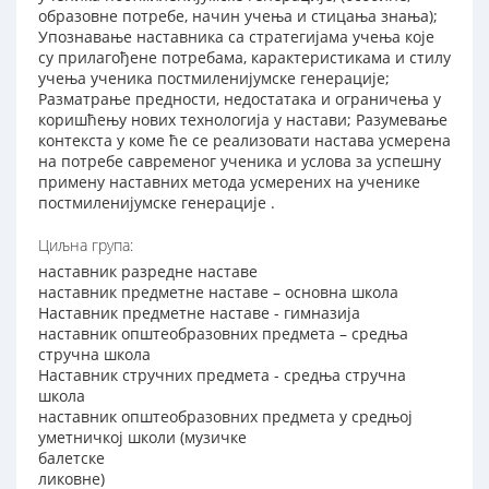
образовне потребе, начин учења и стицања знања);
Упознавање наставника са стратегијама учења које
су прилагођене потребама, карактеристикама и стилу
учења ученика постмиленијумске генерације;
Разматрање предности, недостатака и ограничења у
коришћењу нових технологија у настави; Разумевање
контекста у коме ће се реализовати настава усмерена
на потребе савременог ученика и услова за успешну
примену наставних метода усмерених на ученике
постмиленијумске генерације .
Циљна група:
наставник разредне наставе
наставник предметне наставе – основна школа
Наставник предметне наставе - гимназија
наставник општеобразовних предмета – средња
стручна школа
Наставник стручних предмета - средња стручна
школа
наставник општеобразовних предмета у средњој
уметничкој школи (музичке
балетске
ликовне)