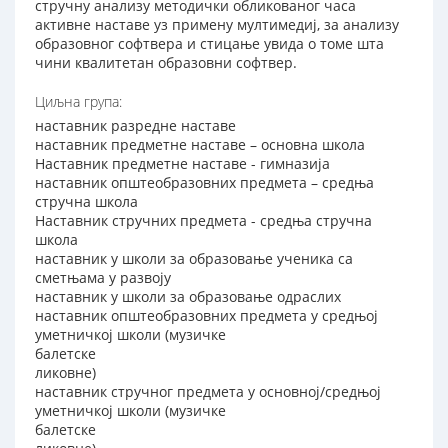
стручну анализу методички обликованог часа
активне наставе уз примену мултимедиј, за анализу
образовног софтвера и стицање увида о томе шта
чини квалитетан образовни софтвер.
Циљна група:
наставник разредне наставе
наставник предметне наставе – основна школа
Наставник предметне наставе - гимназија
наставник општеобразовних предмета – средња
стручна школа
Наставник стручних предмета - средња стручна
школа
наставник у школи за образовање ученика са
сметњама у развоју
наставник у школи за образовање одраслих
наставник општеобразовних предмета у средњој
уметничкој школи (музичке
балетске
ликовне)
наставник стручног предмета у основној/средњој
уметничкој школи (музичке
балетске