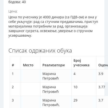
бодова: 40
Цена:
Цена по учеснику је 4000 динара (са ПДВ-ом) и она у
себе укључује: рад са стучним предавачима, приступ
материјалима потребним за рад, организација
завршног сусрета, освежење, уверење о стручном
усавршавању.
Списак одржаних обука
Број
#
Место
Реализатори
учесника
Оцен
1
Марина
4
3.9
Петровић
2
Марина
10
3.77
Петровић
3
Марина
29
3.7
Петровић,