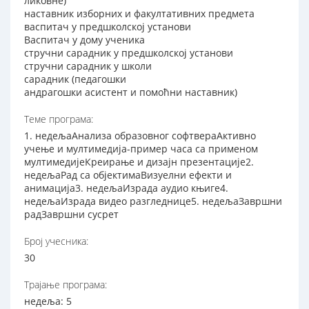
ликовне)
наставник изборних и факултативних предмета
васпитач у предшколској установи
Васпитач у дому ученика
стручни сарадник у предшколској установи
стручни сарадник у школи
сарадник (педагошки
андрагошки асистент и помоћни наставник)
Теме програма:
1. недељаАнализа образовног софтвераАктивно
учење и мултимедија-пример часа са применом
мултимедијеКреирање и дизајн презентације2.
недељаРад са објектимаВизуелни ефекти и
анимација3. недељаИзрада аудио књиге4.
недељаИзрада видео разгледнице5. недељаЗавршни
радЗавршни сусрет
Број учесника:
30
Трајање програма:
недеља: 5