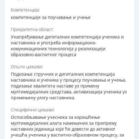
Компетенција:
компетенције за поучавање и учење
Приоритетна област:
Унапређивање дигиталних компетенција ученика и
наставника и употреба информационо-
комуникационих технологија у реализацији
образовно-васпитног процеса
Општи циљеви:
Подизање стручних и дигиталних компетенција
наставника и ученика у процесу поучавања и учења,
подизање квалитета наставе уз примену
мултимедијалних средстава, активизација ученика уз
промењену улогу наставника.
Специфични циљеви:
Оспособљавање учесника за коришћење
мултимедијалних алата намењених за припрему
наставних јединица које ће довести до активног
учешћа ученика у васпитно-образовном процесу, за