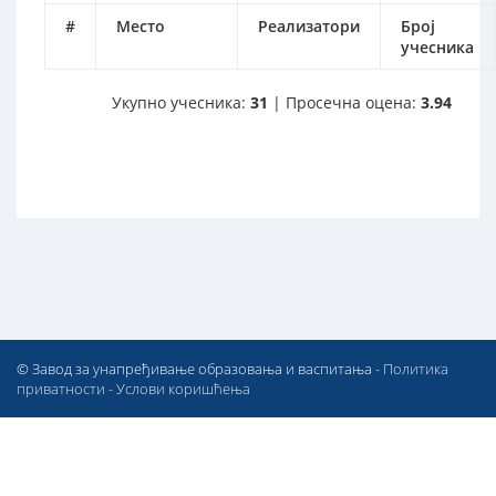
#
Место
Реализатори
Број
учесника
Укупно учесника:
31
| Просечна оцена:
3.94
© Завод за унапређивање образовања и васпитања -
Политика
приватности
-
Услови коришћења