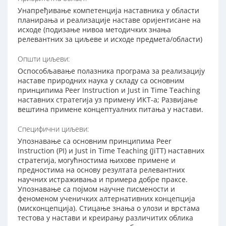
Унапређивање компетенција наставника у области
планирања и реализације наставе оријентисане на
исходе (подизање нивоа методичких знања
релевантних за циљеве и исходе предмета/области)
Општи циљеви:
Оспособљавање полазника програма за реализацију
наставе природних наука у складу са основним
принципима Peer Instruction и Just in Time Teaching
наставних стратегија уз примену ИКТ-а; Развијање
вештина примене концептуалних питања у настави.
Специфични циљеви:
Упознавање са основним принципима Peer
Instruction (PI) и Just in Time Teaching (JiTT) наставних
стратегија, могућностима њихове примене и
предностима на основу резултата релевантних
научних истраживања и примера добре праксе.
Упознавање са појмом научне писмености и
феноменом ученичких алтернативних концепција
(мисконцепција). Стицање знања о улози и врстама
тестова у настави и креирању различитих облика