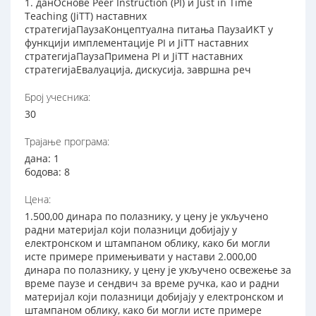
1. данОснове Peer Instruction (PI) и Just in Time
Teaching (JiTT) наставних
стратегијаПаузаКонцептуална питања ПаузаИКТ у
функцији имплементације PI и JiTT наставних
стратегијаПаузаПримена PI и JiTT наставних
стратегијаЕвалуација, дискусија, завршна реч
Број учесника:
30
Трајање програма:
дана: 1
бодова: 8
Цена:
1.500,00 динара по полазнику, у цену је укључено
радни материјал који полазници добијају у
електронском и штампаном облику, како би могли
исте примере примењивати у настави 2.000,00
динара по полазнику, у цену је укључено освежење за
време паузе и сендвич за време ручка, кao и радни
материјал који полазници добијају у електронском и
штампаном облику, како би могли исте примере