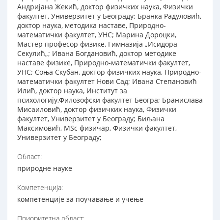
Андријана Жекић, доктор физичких наука, Физички
факултет, Универзитет у Београду; Бранка Радуловић,
доктор наука, методика наставе, Природно-
математички факултет, УНС; Марина Дороцки,
Мастер професор физике, Гимназија „Исидора
Секулић„; Ивана Богдановић, доктор методике
наставе физике, Природно-математички факултет,
УНС; Соња Скубан, доктор физичких наука, Природно-
математички факултет Нови Сад; Ивана Степановић
Илић, доктор наука, Институт за
психологију,Филозофски факултет Београ; Бранислава
Мисаиловић, доктор физичких наука, Физички
факултет, Универзитет у Београду; Биљана
Максимовић, MSc физичар, Физички факултет,
Универзитет у Београду;
Област:
природне науке
Компетенција:
компетенције за поучавање и учење
Приоритетна област: