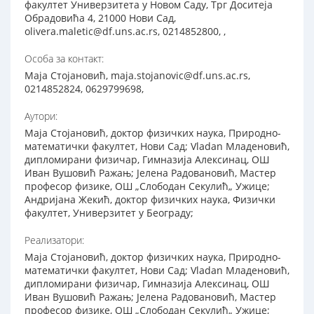
факултет Универзитета у Новом Саду, Трг Доситеја
Обрадовића 4, 21000 Нови Сад,
olivera.maletic@df.uns.ac.rs, 0214852800, ,
Особа за контакт:
Maja Стојановић, maja.stojanovic@df.uns.ac.rs,
0214852824, 0629799698,
Аутори:
Maja Стојановић, доктор физичких наука, Природно-
математички факултет, Нови Сад; Vladan Младеновић,
дипломирани физичар, Гимназија Алексинац, ОШ
Иван Вушовић Ражањ; Јелена Радовановић, Мастер
професор физике, ОШ „Слободан Секулић„ Ужице;
Андријана Жекић, доктор физичких наука, Физички
факултет, Универзитет у Београду;
Реализатори:
Maja Стојановић, доктор физичких наука, Природно-
математички факултет, Нови Сад; Vladan Младеновић,
дипломирани физичар, Гимназија Алексинац, ОШ
Иван Вушовић Ражањ; Јелена Радовановић, Мастер
професор физике, ОШ „Слободан Секулић„ Ужице;