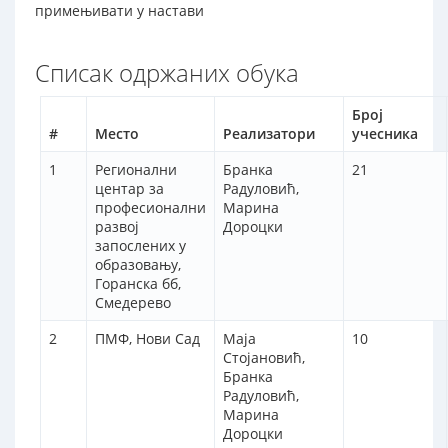
примењивати у настави
Списак одржаних обука
Број
#
Место
Реализатори
учесника
1
Регионални
Бранка
21
центар за
Радуловић,
професионални
Марина
развој
Дороцки
запослених у
образовању,
Горанска бб,
Смедерево
2
ПМФ, Нови Сад
Maja
10
Стојановић,
Бранка
Радуловић,
Марина
Дороцки