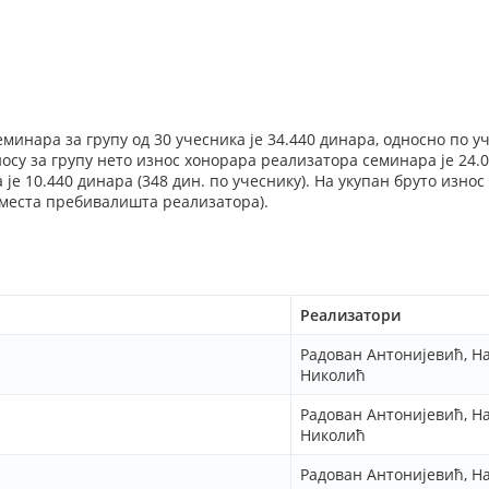
еминара за групу од 30 учесника је 34.440 динара, односно по у
осу за групу нето износ хонорара реализатора семинара је 24.00
је 10.440 динара (348 дин. по учеснику). На укупан бруто износ 
 места пребивалишта реализатора).
Реализатори
Радован Антонијевић, Н
Николић
Радован Антонијевић, Н
Николић
Радован Антонијевић, Н