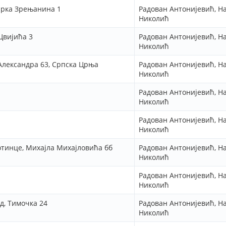
арка Зрењанина 1
Радован Антонијевић, Н
Николић
Цвијића 3
Радован Антонијевић, Н
Николић
 Александра 63, Српска Црња
Радован Антонијевић, Н
Николић
Радован Антонијевић, Н
Николић
Радован Антонијевић, Н
Николић
сотинце, Михајла Михајловића бб
Радован Антонијевић, Н
Николић
Радован Антонијевић, Н
Николић
д, Тимочка 24
Радован Антонијевић, Н
Николић