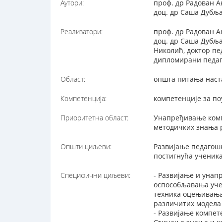
Аутори:
проф. др Радован А
доц. др Саша Дубља
Реализатори:
проф. др Радован А
доц. др Саша Дубља
Николић, доктор пе
дипломирани педаго
Област:
општа питања наст
Компетенција:
компетенције за п
Приоритетна област:
Унапређивање комп
методичких знања 
Општи циљеви:
Развијање педагош
постигнућа ученика
Специфични циљеви:
- Развијање и уна
оспособљавања уче
техника оцењивања
различитих модела
- Развијање компет