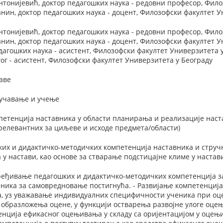
нтонијевић, доктор педагошких наука - редовни професор, Фило
нин, доктор педагошких наука - доцент, Филозофски факултет У
нтонијевић, доктор педагошких наука - редовни професор, Фило
нин, доктор педагошких наука - доцент, Филозофски факултет У
дагошких наука - асистент, Филозофски факултет Универзитета 
г - асистент, Филозофски факултет Универзитета у Београду
аве
оучавање и учење
етенција наставника у области планирања и реализације наста
релевантних за циљеве и исходе предмета/области)
ких и дидактичко-методичких компетенција наставника и струч
 у настави, као основе за стварање подстицајне климе у настав
пређивање педагошких и дидактичко-методичких компетенција 
ника за самовредновање постигнућа. - Развијање компетенциј
, уз уважавање индивидуалних специфичности ученика при оц
 образложења оцене, у функцији остварења развојне улоге оце
енција ефикасног оцењивања у складу са оријентацијом у оцењи