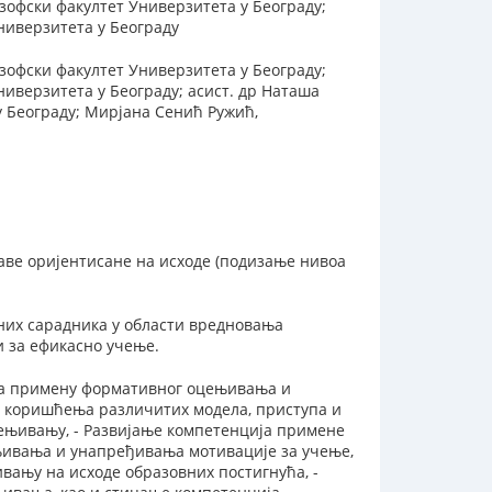
зофски факултет Универзитета у Београду;
ниверзитета у Београду
зофски факултет Универзитета у Београду;
ниверзитета у Београду; асист. др Наташа
у Београду; Мирјана Сенић Ружић,
ве оријентисане на исходе (подизање нивоа
них сарадника у области вредновања
и за ефикасно учење.
за примену формативног оцењивања и
а коришћења различитих модела, приступа и
ењивању, - Развијање компетенција примене
њивања и унапређивања мотивације за учење,
вању на исходе образовних постигнућа, -