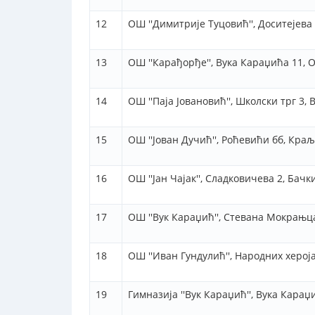
12
ОШ ''Димитрије Туцовић'', Доситејева
13
ОШ ''Карађорђе'', Вука Караџића 11,
14
ОШ ''Паја Јовановић'', Школски трг 3,
15
ОШ ''Јован Дучић'', Роћевићи бб, Кра
16
ОШ ''Јан Чајак'', Сладковичева 2, Бач
17
ОШ ''Вук Караџић'', Стевана Мокрањ
18
ОШ ''Иван Гундулић'', Народних херој
19
Гимназија ''Вук Караџић'', Вука Караџ