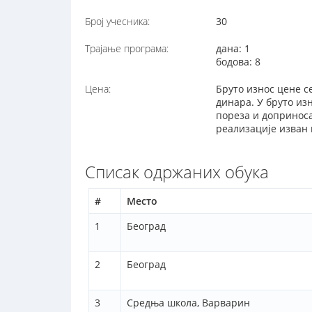
Број учесника:
30
Трајање програма:
дана: 1
бодова: 8
Цена:
Бруто износ цене с
динара. У бруто изн
пореза и доприноса 
реализације изван
Списак одржаних обука
#
Место
1
Београд
2
Београд
3
Средња школа, Варварин