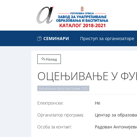
СЕМИНАРИ
Приступ за организаторе
Назад
ОЦЕЊИВАЊЕ У ФУН
Каталошки број програма: 525
Електронски:
Не
Организатор програма:
Центар за образова
Особа за контакт:
Радован Антонијеви