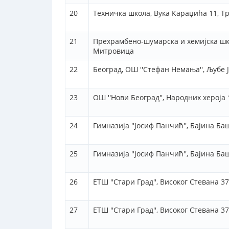
20
Техничка школа, Вука Караџића 11, Т
21
Прехрамбено-шумарска и хемијска шко
Митровица
22
Београд, ОШ ''Стефан Немања'', Љубе 
23
ОШ ''Нови Београд'', Народних хероја 
24
Гимназија ''Јосиф Панчић'', Бајина Ба
25
Гимназија ''Јосиф Панчић'', Бајина Ба
26
ЕТШ ''Стари Град'', Високог Стевана 37
27
ЕТШ ''Стари Град'', Високог Стевана 37