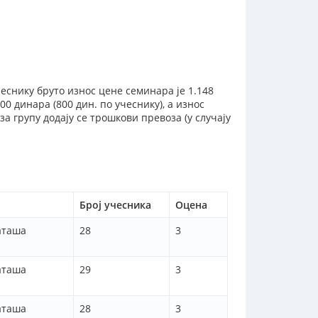
чеснику бруто износ цене семинара је 1.148
0 динара (800 дин. по учеснику), а износ
за групу додају се трошкови превоза (у случају
Број учесника
Оцена
аташа
28
3
аташа
29
3
аташа
28
3