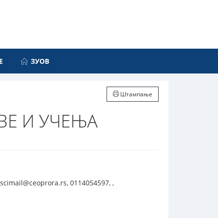
Е
ЗУОВ
Штампање
ВЕ И УЧЕЊА
cimail@ceoprora.rs, 0114054597, ,