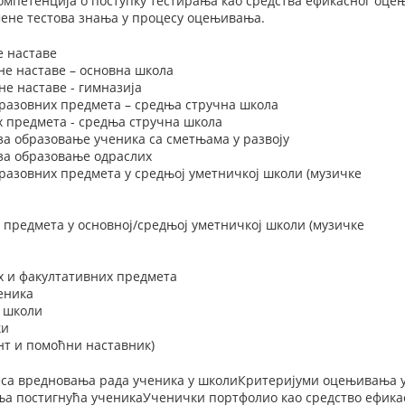
мпетенција о поступку тестирања као средства ефикасног оце
ене тестова знања у процесу оцењивања.
е наставе
не наставе – основна школа
е наставе - гимназија
разовних предмета – средња стручна школа
х предмета - средња стручна школа
за образовање ученика са сметњама у развоју
 за образовање одраслих
разовних предмета у средњој уметничкој школи (музичке
 предмета у основној/средњој уметничкој школи (музичке
х и факултативних предмета
еника
у школи
ки
нт и помоћни наставник)
еса вредновања рада ученика у школиКритеријуми оцењивања 
ња постигнућа ученикаУченички портфолио као средство ефик