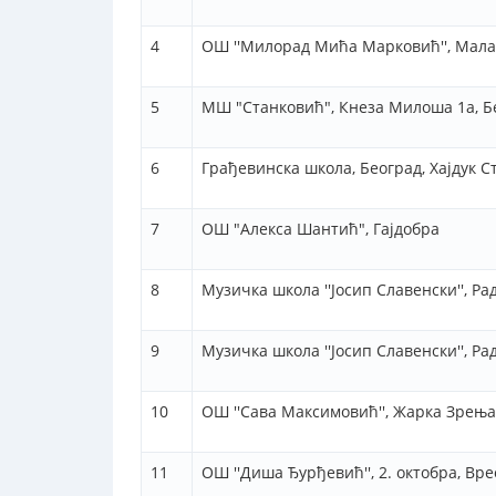
4
ОШ ''Милорад Мића Марковић'', Мал
5
МШ "Станковић", Кнеза Милоша 1а, Б
6
Грађевинска школа, Београд, Хајдук С
7
ОШ "Алекса Шантић", Гајдобра
8
Музичка школа ''Јосип Славенски'', Ра
9
Музичка школа ''Јосип Славенски'', Ра
10
ОШ ''Сава Максимовић'', Жарка Зрењ
11
ОШ ''Диша Ђурђевић'', 2. октобра, Вр