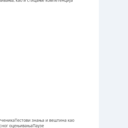
њивања, као и стицање компетенција
ученикаТестови знања и вештина као
асног оцењивањаПаузе