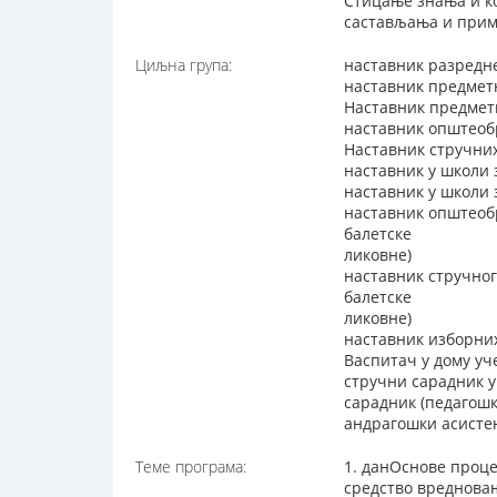
Стицање знања и ко
састављања и прим
Циљна група:
наставник разредн
наставник предмет
Наставник предметн
наставник општеоб
Наставник стручни
наставник у школи 
наставник у школи
наставник општеоб
балетске
ликовне)
наставник стручног
балетске
ликовне)
наставник изборни
Васпитач у дому уч
стручни сарадник 
сарадник (педагош
андрагошки асисте
Теме програма:
1. данОснове проц
средство вреднова