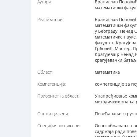
Аутори:
Бранислав Поповић,
математички факулт
Реализатори:
Бранислав Поповић,
математички факулт
у Београду; Ненад 
математичке науке,
факултет, Крагујев
Грбовић, Mастер, П
Крагујевац; Ненад 
крагујевачки батаљ
Област:
математика
Компетенција:
компетенције за п
Приоритетна област:
Унапређивање комп
методичких знања 
Општи циљеви:
Повећавање стручн
Специфични циљеви:
Оспособљавање наст
садржаја ради пов