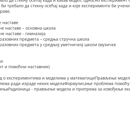
ало да стекну осећај када и какав модел, односно експеримент 
би требало да стекну осећај када и које експерименте би учени
раве.
е наставе
не наставе – основна школа
е наставе - гимназија
разовних предмета – средња стручна школа
разовних предмета у средњој уметничкој школи (музичке
ки
нт и помоћни наставник)
вод о експериментима и моделима у математициПрављење модел
лема ради израде неких моделаФормулисање проблема помоћу
ђењаРадионица - прављење модела и припрема за извођење ек