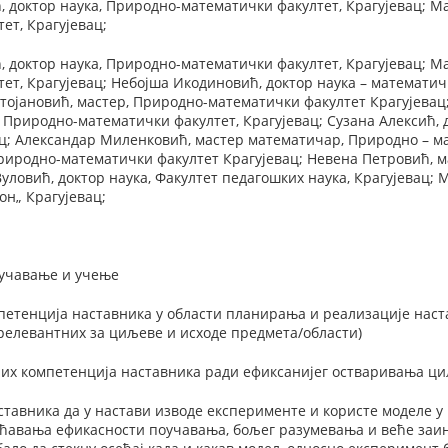
 доктор наука, Природно-математички факултет, Крагујевац; Ма
ет, Крагујевац;
 доктор наука, Природно-математички факултет, Крагујевац; Ма
ет, Крагујевац; Небојша Икодиновић, доктор наука – математич
Стојановић, мастер, Природно-математички факултет Крагујевац
 Природно-математички факултет, Крагујевац; Сузана Алексић,
ац; Александар Миленковић, мастер математичар, Природно – м
риродно-математички факултет Крагујевац; Невена Петровић, м
Вуловић, доктор наука, Факултет педагошких наука, Крагујевац;
он„ Крагујевац;
оучавање и учење
етенција наставника у области планирања и реализације наста
релевантних за циљеве и исходе предмета/области)
их компетенција наставника ради eфиксанијег остваривања ци
авника да у настави изводе експерименте и користе моделе у
ећавања ефикасности поучавања, бољег разумевања и веће заин