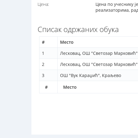
Цена:
Цена по учеснику је
реализаторима, ра
Списак одржаних обука
#
Место
1
Лесковац, ОШ "Светозар Марковић"
2
Лесковац, ОШ "Светозар Марковић"
3
ОШ "Вук Караџић", Краљево
#
Место