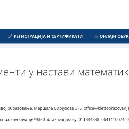
РЕГИСТРАЦИЈА И СЕРТИФИКАТИ
ОНЛАЈН ОБУК
енти у настави математи
звој образовања, Маршала Бирјузова 3–5, office@klettobrazovanje
cno.usavrsavanje@klettobrazovanje.org, 011334348, 0641110074, 