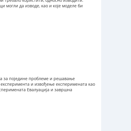
би требало користити, односно изводити.
ци могли да изводе, као и које моделе би
а за поједине проблеме и решавање
 експеримента и извођење експеримената као
сперимената Евалуација и завршна