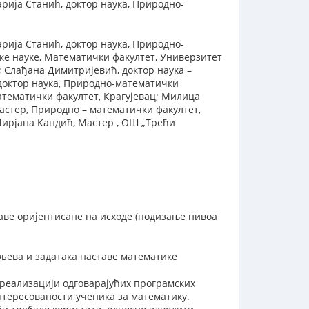
рија Станић, доктор наука, Природно-
рија Станић, доктор наука, Природно-
ке науке, Математички факултет, Универзитет
; Слађана Димитријевић, доктор наука –
 доктор наука, Природно-математички
атематички факултет, Крагујевац; Милица
астер, Природно – математички факултет,
 Мирјана Кандић, Мастер , ОШ „Трећи
ве оријентисане на исходе (подизање нивоа
љева и задатака наставе математике
 реализацији одговарајућих програмских
тересованости ученика за математику.