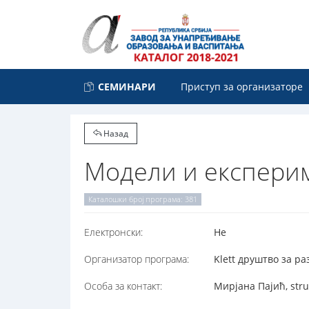
СЕМИНАРИ
Приступ за организаторе
Назад
Модели и експерим
Каталошки број програма: 381
Електронски:
Не
Организатор програма:
Klett друштво за ра
Особа за контакт:
Мирјана Пајић, stru