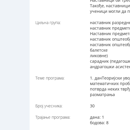
Наставници би треб
Такође, наставници 
ученици могли да п
Циљна група:
наставник разредн
наставник предмет
Наставник предметн
наставник општеоб
наставник општеоб
балетске
ликовне)
сарадник (педагош
андрагошки асисте
Теме програма:
1. данТеоријски у
математичких проб
потврда неких твр
разматрања
Број учесника:
30
Трајање програма:
дана: 1
бодова: 8