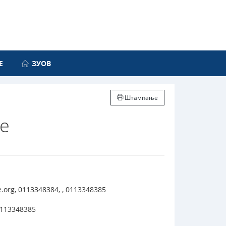
Е
ЗУОВ
Штампање
ке
.org, 0113348384, , 0113348385
0113348385