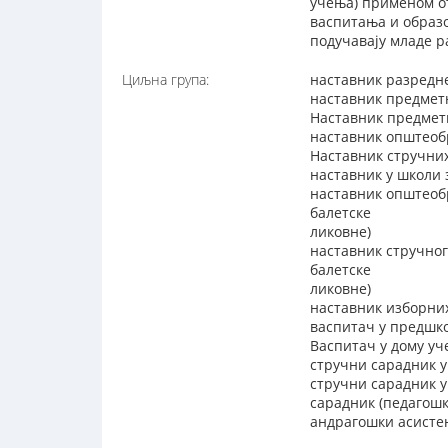
учења) применом от
васпитања и образ
подучавају младе р
Циљна група:
наставник разредн
наставник предмет
Наставник предметн
наставник општеоб
Наставник стручни
наставник у школи 
наставник општеоб
балетске
ликовне)
наставник стручног
балетске
ликовне)
наставник изборни
васпитач у предшко
Васпитач у дому уч
стручни сарадник у
стручни сарадник 
сарадник (педагош
андрагошки асисте