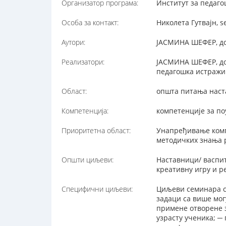
Организатор програма:
Институт за педагош
Особа за контакт:
Николета Гутвајн, s
Аутори:
ЈАСМИНА ШЕФЕР, до
Реализатори:
ЈАСМИНА ШЕФЕР, док
педагошка истражи
Област:
општа питања наст
Компетенција:
компетенције за п
Приоритетна област:
Унапређивање комп
методичких знања 
Општи циљеви:
Наставници/ васпи
креативну игру и р
Специфични циљеви:
Циљеви семинара су
задаци са више мо
примене отворене з
узрасту ученика; ─