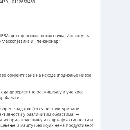
439, , 0112658439
ЕВА, доктор психолошких наука, Институт за
еског језика и , пензионер;
ве оријентисане на исходе (подизање нивоа
х да дивергентно размишљају и уче кроз
ј области.
ворене задатке (то су неструктурирани
активности у различитим областима; ─
а их прилагоде циљу и садржају активности и
ишљење и машту (без којих нема продуктивног