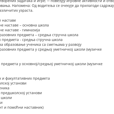
ворених задатака и игре; ─ повезују игровне активности и от
овања. Напомена: Од водитеља се очекује да прилагоди садржа
азличитих узраста.
е наставе
не наставе – основна школа
е наставе - гимназија
разовних предмета – средња стручна школа
х предмета - средња стручна школа
за образовање ученика са сметњама у развоју
разовних предмета у средњој уметничкој школи (музичке
 предмета у основној/средњој уметничкој школи (музичке
х и факултативних предмета
лској установи
еника
 предшколској установи
у школи
ки
нт и помоћни наставник)