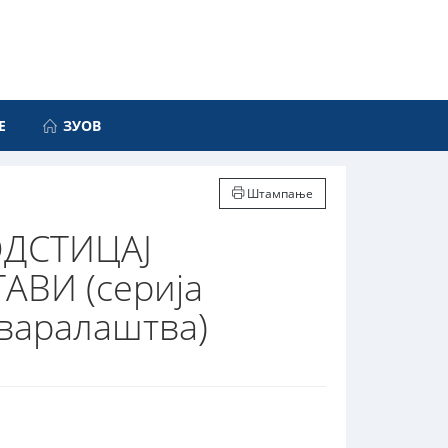
Е
ЗУОВ
Штампање
ОДСТИЦАЈ
ВИ (серија
тваралаштва)