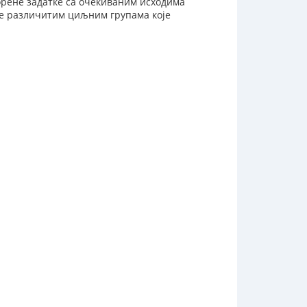
ворене задатке са очекиваним исходима
је различитим циљним групама које