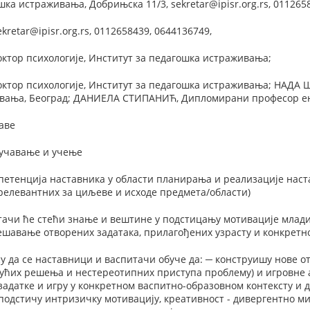
ка истраживања, Добрињска 11/3, sekretar@ipisr.org.rs, 0112658
ekretar@ipisr.org.rs, 0112658439, 0644136749,
ктор психологије, Институт за педагошка истраживања;
тор психологије, Институт за педагошка истраживања; НАДА Ш
вања, Београд; ДАНИЕЛА СТИПАНИЋ, Дипломирани професор енгл
аве
оучавање и учење
етенција наставника у области планирања и реализације наста
релевантних за циљеве и исходе предмета/области)
тачи ће стећи знање и вештине у подстицању мотивације млади
ешавање отворених задатака, прилагођених узрасту и конкретно
 да се наставници и васпитачи обуче да: ─ конструишу нове от
гућих решења и нестереотипних приступа проблему) и игровне 
адатке и игру у конкретном васпитно-образовном контексту и д
 подстичу интризичку мотивацију, креативност - дивергентно м