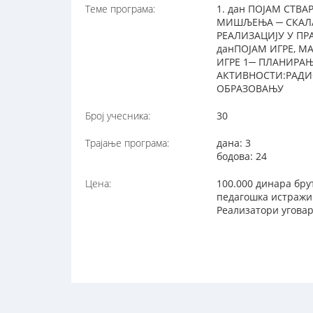
Теме програма:
1. дан ПОЈАМ СТ
МИШЉЕЊА ─ СКАЛА
РЕАЛИЗАЦИЈУ У П
данПОЈАМ ИГРЕ, М
ИГРЕ 1─ ПЛАНИРАЊ
АКТИВНОСТИ:РАДИО
ОБРАЗОВАЊУ
Број учесника:
30
Трајање програма:
дана: 3
бодова: 24
Цена:
100.000 динара бру
педагошка истражив
Реализатори уговар