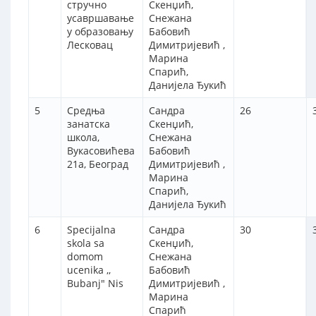
стручно
Скенџић,
усавршавање
Снежана
у образовању
Бабовић
Лесковац
Димитријевић ,
Марина
Спарић,
Данијела Ђукић
5
Средња
Сандра
26
занатска
Скенџић,
школа,
Снежана
Вукасовићева
Бабовић
21а, Београд
Димитријевић ,
Марина
Спарић,
Данијела Ђукић
6
Specijalna
Сандра
30
skola sa
Скенџић,
domom
Снежана
ucenika ,,
Бабовић
Bubanj" Nis
Димитријевић ,
Марина
Спарић