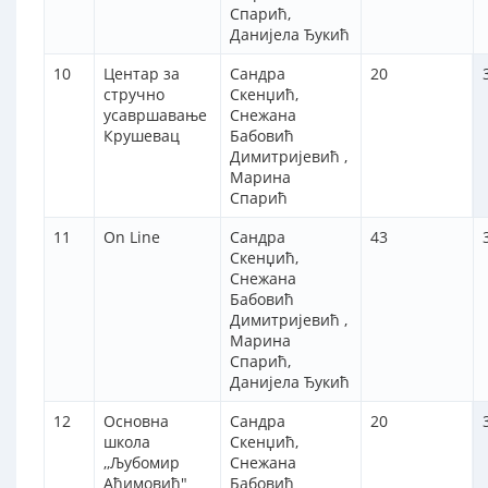
Спарић,
Данијела Ђукић
10
Центар за
Сандра
20
стручно
Скенџић,
усавршавање
Снежана
Крушевац
Бабовић
Димитријевић ,
Марина
Спарић
11
On Line
Сандра
43
Скенџић,
Снежана
Бабовић
Димитријевић ,
Марина
Спарић,
Данијела Ђукић
12
Основна
Сандра
20
школа
Скенџић,
,,Љубомир
Снежана
Аћимовић"
Бабовић