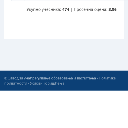
Укупно учесника:
474
| Просечна оцена:
3.96
© Завод за унапређивање образовања и васпитања -
Политика
приватности
-
Услови коришћења