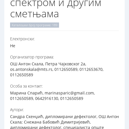
спектром и другим
сметњама
Каталошки број програма: 189
Електронски:
Не
Организатор програма:
ОШ Антон Скала, Петра Чајковског 2а,
os.antonskala@mts.rs, 0112650589, 0112653670,
0112650589
Особа за контакт:
Марина Спарић, marinasparic@gmail.com,
0112650589, 0642916130, 0112650589
Аутори:
Сандра Скенџић, дипломирани дефектолог, ОШ Антон
Скала; Снежана Бабовић Димитријевић,
дипломирани дефектолог, специјалиста опште