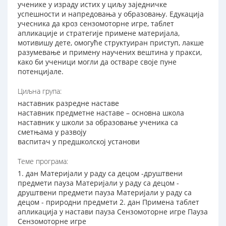
ученике у израду истих у циљу заједничке
успешности и напредовања у образовању. Едукација
учесника да кроз сензомоторне игре, таблeт
апликације и стратегије примене материјала,
мотивишу дете, омогуће структуиран приступ, лакше
разумевање и примену научених вештина у пракси,
како би ученици могли да остваре своје пуне
потенцијале.
Циљна група:
наставник разредне наставе
наставник предметне наставе – основна школа
наставник у школи за образовање ученика са
сметњама у развоју
васпитач у предшколској установи
Теме програма:
1. дан Материјали у раду са децом -друштвени
предмети пауза Материјали у раду са децом -
друштвени предмети пауза Материјали у раду са
децом - природни предмети 2. дан Примена таблет
апликација у настави пауза Сензомоторне игре Пауза
Сензомоторне игре