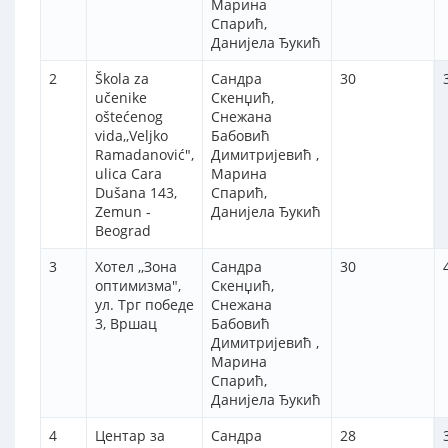
Марина
Спарић,
Данијела Ђукић
2
Škola za
Сандра
30
učenike
Скенџић,
oštećenog
Снежана
vida,,Veljko
Бабовић
Ramadanović",
Димитријевић ,
ulica Cara
Марина
Dušana 143,
Спарић,
Zemun -
Данијела Ђукић
Beograd
3
Хотел ,,Зона
Сандра
30
оптимизма",
Скенџић,
ул. Трг победе
Снежана
3, Вршац
Бабовић
Димитријевић ,
Марина
Спарић,
Данијела Ђукић
4
Центар за
Сандра
28