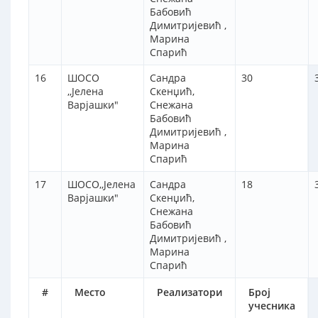
Бабовић
Димитријевић ,
Марина
Спарић
16
ШОСО
Сандра
30
,,Јелена
Скенџић,
Варјашки"
Снежана
Бабовић
Димитријевић ,
Марина
Спарић
17
ШОСО,,Јелена
Сандра
18
Варјашки"
Скенџић,
Снежана
Бабовић
Димитријевић ,
Марина
Спарић
#
Место
Реализатори
Број
учесника