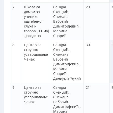
7
Школа са
Сандра
29
домом за
Скенџић,
ученике
Снежана
оштећеног
Бабовић
слуха и
Димитријевић ,
говора ,,11.мај
Марина
–Јагодина“
Спарић
8
Центар за
Сандра
30
стручно
Скенџић,
усавршавање
Снежана
Чачак
Бабовић
Димитријевић ,
Марина
Спарић,
Данијела Ђукић
9
Центар за
Сандра
21
стручно
Скенџић,
усавршавање
Снежана
Чачак
Бабовић
Димитријевић ,
Марина