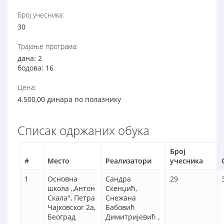
Број учесника:
30
Трајање програма:
дана: 2
бодова: 16
Цена:
4.500,00 динара по полазнику
Списак одржаних обука
Број
#
Место
Реализатори
учесника
1
Основна
Сандра
29
школа ,,Антон
Скенџић,
Скала", Петра
Снежана
Чајковског 2а,
Бабовић
Београд
Димитријевић ,