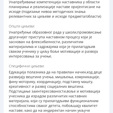
Унапређивање компетенција наставника у области
планирања и реализације наставе оријентисане на
исходе (подизање нивоа методичких знања
релевантних за циљеве и исходе предмета/области)
Општи циљеви:
Унапређење образовног рада у школи,промовисање
другачијег приступа наставном процесу који је
заснован на флексибилности, различитим
материјалима и садржајима који је прилагодљив
сваком ученику у циљу боље мотивације и развоја
интересовања за учење.
Специфични циљеви:
Едукација полазника да на правилан начин,код деце
развијају вештине учења, мишљења, комуникације,
фину моторику, координацију, подстакну машту,
креативност и развој социјалних вештина.
Подстицање заинтересованости,воље и мотивација
учесника да израдом различитих наставних
материјала, који су прилагодљиви функционалним
способностима сваког детета, побољшају квалитет
наставе, како да на индиректан начин укључе