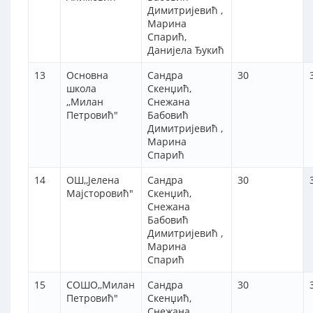
Димитријевић ,
Марина
Спарић,
Данијела Ђукић
13
Основна
Сандра
30
школа
Скенџић,
,,Милан
Снежана
Петровић"
Бабовић
Димитријевић ,
Марина
Спарић
14
OШ,,Јелена
Сандра
30
Мајсторовић"
Скенџић,
Снежана
Бабовић
Димитријевић ,
Марина
Спарић
15
СОШО,,Милан
Сандра
30
Петровић"
Скенџић,
Снежана