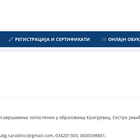
РЕГИСТРАЦИЈА И СЕРТИФИКАТИ
ОНЛАЈН ОБУК
усавршавање запослених у образовању Крагујевац, Сестре Јањић 
ukg.saradnici@gmail.com, 034201303, 0605598801,