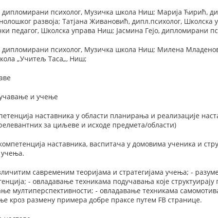
, дипломирани психолог, Музичка школа Ниш; Марија Ћирић, д
хнолошког развоја; Taтјана Живановић, дипл.психолог, Школска
ки педагог, Школска управа Ниш; Јасмина Гејо, дипломирани п
, дипломирани психолог, Музичка школа Ниш; Милена Младено
кола „Учитељ Таса„, Ниш;
аве
оучавање и учење
етенција наставника у области планирања и реализације наста
релевантних за циљеве и исходе предмета/области)
компетенција наставника, васпитача у домовима ученика и ст
 учења.
зличитим савременим теоријама и стратегијама учења; - разум
енција; - овладавање техникама подучавања које структуирају г
јање мултиперспективности; - овладавање техникама самомотив
ње кроз размену примера добре праксе путем FB странице.