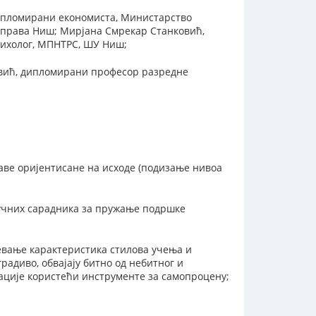
ипломирани економиста, Министарство
 управа Ниш; Мирјана Смрекар Станковић,
сихолог, МПНТРС, ШУ Ниш;
вић, дипломирани професор разредне
ве оријентисане на исходе (подизање нивоа
ручних сарадника за пружање подршке
евање карактеристика стилова учења и
радиво, обвајају битно од небитног и
ације користећи инструменте за самопроцену;