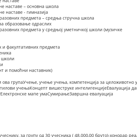
е наставе
не наставе – основна школа
е наставе - гимназија
разовних предмета – средња стручна школа
 за образовање одраслих
разовних предмета у средњој уметничкој школи (музичке
х и факултативних предмета
еника
у школи
ки
нт и помоћни наставник)
чи ова групаУчење, учење учења, компетенција за целоживотно
илови учењаКонцепт вишеструке интелигенцијеЕвалуација да
уЕлектронске мапе умаСумирањеЗавршна евалуација
учеснику, за групу од 30 учесника ( 48.000,00 бруто)-хонорар р