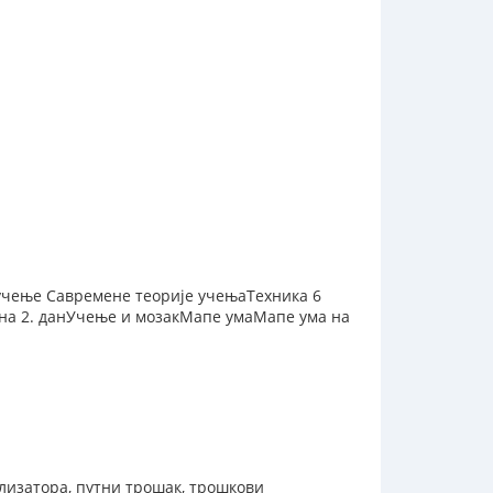
 учење Савремене теорије учењаТехника 6
на 2. данУчење и мозакМапе умаМапе ума на
еализатора, путни трошак, трошкови