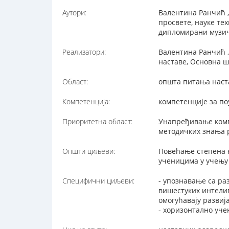
Аутори:
Валентина Ранчић 
просвете, науке те
дипломирани музич
Реализатори:
Валентина Ранчић 
наставе, Основна ш
Област:
општа питања наст
Компетенција:
компетенције за п
Приоритетна област:
Унапређивање комп
методичких знања 
Општи циљеви:
Повећање степена 
ученицима у учењу
Специфични циљеви:
- упознавање са ра
вишестуких интелиг
омогућавају разви
- хоризонтално уче