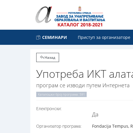
СЕМИНАРИ
Приступ за организаторе
Назад
Употреба ИКТ алат
програм се изводи путем Интернета
Каталошки број програма: 591
Електронски:
Да
Организатор програма:
Fondacija Tempus, R