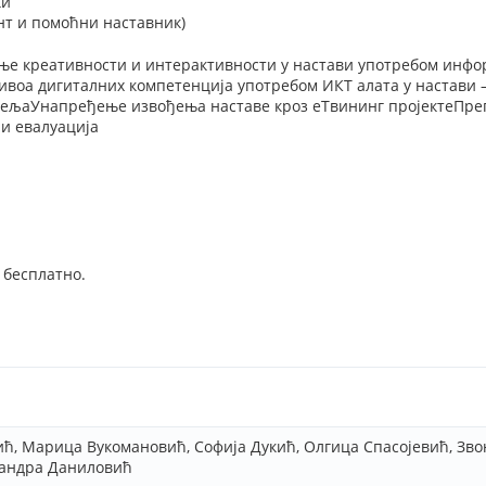
ки
нт и помоћни наставник)
ње креативности и интерактивности у настави употребом инфо
воа дигиталних компетенција употребом ИКТ алата у настави 
едељаУнапређење извођења наставе кроз еТвининг пројектеПре
 и евалуација
 бесплатно.
ћ, Марица Вукомановић, Софија Дукић, Олгица Спасојевић, Зв
сандра Даниловић