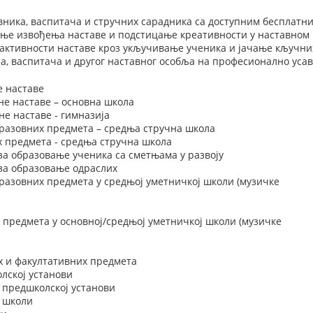
вника, васпитача и стручних сарадника са доступним бесплат
ње извођења наставе и подстицање креативности у наставном 
активности наставе кроз укључивање ученика и јачање кључни
а, васпитача и другог наставног особља на професионално уса
е наставе
не наставе – основна школа
е наставе - гимназија
разовних предмета – средња стручна школа
х предмета - средња стручна школа
за образовање ученика са сметњама у развоју
 за образовање одраслих
разовних предмета у средњој уметничкој школи (музичке
 предмета у основној/средњој уметничкој школи (музичке
х и факултативних предмета
лској установи
 предшколској установи
у школи