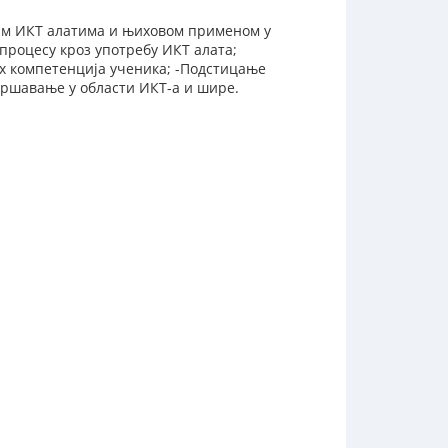
ним ИКТ алатима и њиховом применом у
процесу кроз употребу ИКТ алата;
х компетенција ученика; -Подстицање
вршавање у области ИКТ-а и шире.