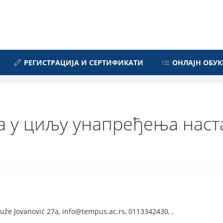
РЕГИСТРАЦИЈА И СЕРТИФИКАТИ
ОНЛАЈН ОБУК
а у циљу унапређења наст
uže Jovanović 27a, info@tempus.ac.rs, 0113342430, ,