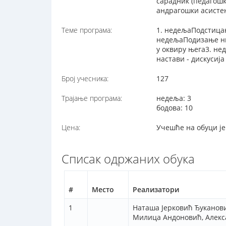
сарадник (педагош
андрагошки асисте
Теме програма:
1. недељаПодстица
недељаПодизање ни
у оквиру њега3. н
настави - дискусија
Број учесника:
127
Трајање програма:
недеља: 3
бодова: 10
Цена:
Учешће на обуци је
Списак одржаних обука
#
Место
Реализатори
1
Наташа Јерковић Ђуканови
Милица Андоновић, Алек