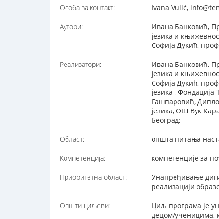
Особа за контакт:
Ivana Vulić, info@t
Аутори:
Ивана Банковић, Пр
језика и књижевнос
Софија Дукић, проф
Реализатори:
Ивана Банковић, Пр
језика и књижевнос
Софија Дукић, проф
језика , Фондација
Гашпаровић, Дипло
језика, ОШ Вук Ка
Београд;
Област:
општа питања наст
Компетенција:
компетенције за п
Приоритетна област:
Унапређивање диги
реализацији образ
Општи циљеви:
Циљ програма је у
децом/ученицима, 