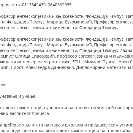
empus.ac.rs, 0113342430, 0640662035,
офесор енглеског језика и књижевности, Фондација Темпус; Н
ти, Фондација Темпус; Марица Вукомановић, Професор енглеско
есор енглеског језика и књижевности, Фондација Темпус;
офесор енглеског језика и књижевности, Фондација Темпус; Н
ти, Фондација Темпус; Марица Вукомановић, Професор енглеско
есор енглеског језика и књижевности, Фондација Темпус; Ива
 Темпус; Олгица Спасојевић, професор српског језика и књижев
мирани инжењер електротехнике, ЕТШ ''Михајло Пупин'' Нови С
раџић, Пирот; Александра Даниловић, Дипломирани математич
аве
оучавање и учење
талних компетенција ученика и наставника и употреба информ
овно-васпитног процеса
напређење квалитета наставе у школама и предшколским устано
као и подизање нивоа дигиталних компетенција наставника/вас