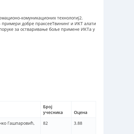
рмационо-комуникационих технологиј2.
– примери добре праксееТвининг и ИКТ алати
поруке за остваривање боље примене ИКТа у
Број
учесника
Оцена
онко Гашпаровић,
82
3.88