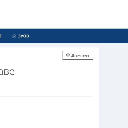
Е
ЗУОВ
Штампање
аве