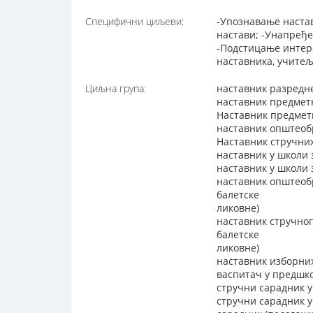
Специфични циљеви:
-Упознавање наста
настави; -Унапређе
-Подстицање интер
наставника, учитељ
Циљна група:
наставник разредн
наставник предмет
Наставник предметн
наставник општеоб
Наставник стручни
наставник у школи 
наставник у школи
наставник општеоб
балетске
ликовне)
наставник стручног
балетске
ликовне)
наставник изборни
васпитач у предшко
стручни сарадник у
стручни сарадник 