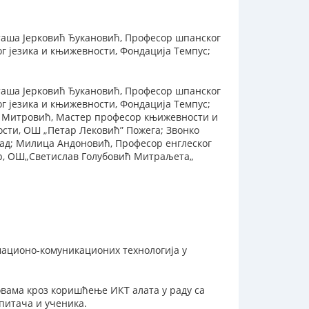
аташа Јерковић Ђукановић, Професор шпанског
г језика и књижевности, Фондација Темпус;
аташа Јерковић Ђукановић, Професор шпанског
г језика и књижевности, Фондација Темпус;
на Митровић, Мастер професор књижевности и
ности, ОШ „Петар Лековић” Пожега; Звонко
ад; Милица Андоновић, Професор енглеског
ар, ОШ„Светислав Голубовић Митраљета„
ационо-комуникационих технологија у
вама кроз коришћење ИКТ алата у раду са
питача и ученика.